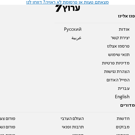
מצאתם טעות או פרסומת לא ראויה? דווחו לנו
פנו אלינו
אודות
Pусский
יצירת קשר
عربية
פרסמו אצלנו
תנאי שימוש
מדיניות פרטיות
הצהרת נגישות
המייל האדום
עברית
English
מדורים
חדשות
העולם הערבי
פורום צע
מבזקים
תרבות ופנאי
פורום נשו