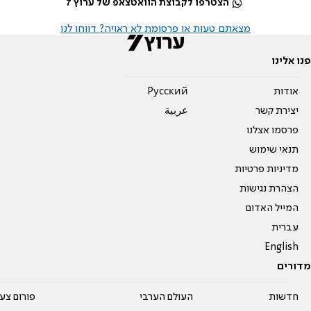
הצטרפו לקבוצת הוואטצאפ של ערוץ 7
מצאתם טעות או פרסומת לא ראויה? דווחו לנו
פנו אלינו
אודות
Pусский
יצירת קשר
عربية
פרסמו אצלנו
תנאי שימוש
מדיניות פרטיות
הצהרת נגישות
המייל האדום
עברית
English
מדורים
חדשות
העולם הערבי
פורום צע