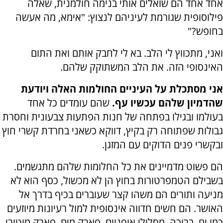
אחד אחד הם שואלים אותי בנימה חולמנית, שאלה
פילוסופית שגורמת לעיניהם לנצוץ: "אימא, מה אעשה
בחופש?"
ואני, מתכווץ לי הלב. בא לי לחבק אותם ואת התום
האינסופי הזה. את הלב המשתוקק שלהם.
אני מסתכלת על העיניים החולמות האלה ויודעת
שהדמיון שלהם עכשיו עף.
שהם עומדים כל אחד
בעולמו ובגילו בפתחה של חנות הפתעות צבעונית וחסרת
גבולות שפתוחה רק בקיץ, דווקא כשאני בחרדת קשרי חוץ
ובקשרי פנים הדוקים עם המזגן.
הם פשוט מדמיינים את כל החלומות שלהם מתגשמים.
בשבילם הטמפרטורות בחוץ הן לא מכשול, כסף הוא לא
מניעה ותורים הם משהו קצר שעוברים בכיף בדרך אל
האושר. הם חשים חדווה אינסופית למול רעיונות מיוזעים
כמו ים, בריכה, מסלולי אופניים, פארק מים, פארק מוטורי,