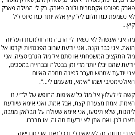
פארק ספורט אקסטרים ולונה פארק. רק לי המילה פארק
לא נשמעת כמו חלום ליל קיץ אלא יותר כמו סיוט ליל
קיץ...
מה אני אעשה? לא נשאר לי הרבה מהחולמנות העליזה
הזאת. אני כבר זקנה. אני יודעת שרוב הפנטזיות יקרסו אל
מול התקציב המשפחתי או סתם אל מול הגרביטציה. אני
יודעת שהם יבלו יותר מדי זמן בבטלה ובבהייה במסכים,
אני יודעת שממש מעבר לפינה מחכה האיום
האולטימטיבי ושמו "אימא, משעמם לי...".
קשה לי לעלוץ אל מול כל שאיפות החופש של ילדיי, זו
האמת. אמת מצערת קצת, אבל אמת. ואני אימא שיודעת
ליהנות, שלא תיטעו, אני אימא שעולה על הבלאק ממבה,
תארו לכן. ואם אתן לא יודעות מה זה, אז תבררו.
יש בי חדווה, זה לא שאין לי. ובכל זאת, אני מרגישה