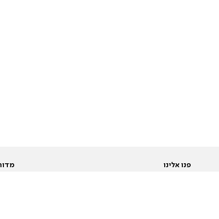
פנו אלינו
מדור
אודות
Pусский
חד
יצירת קשר
عربية
מב
פרסמו אצלנו
בי