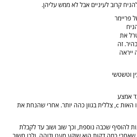
להניח קרוב לעיניים אבל לא ממש עליהן.
 פריימר
הניח
טרל את
היר. זה
 ייראה
ין וטשטשי
עד אמצע
ו האות
c
, צללית בגוון כהה יותר. אחרי שהנחת את
ת להוסיף שכבה נוספת, וכך שוב ושוב עד לקבלת
גם שאחרי כמה דקות הוא שוקע מעט ודוהה, ולכן חשוב