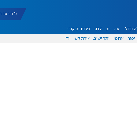
כ"ד באב תשפ"ו |
 ונדל"ן
דעות
אוכל
יהדות
הפקות וסיקורים
ספורט
פורומים
אתר ישיבה
יצירת קשר
עוד