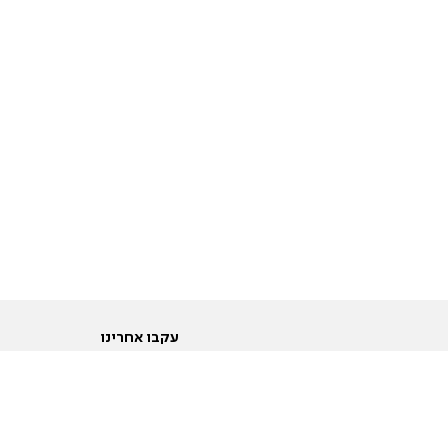
עקבו אחרינו
ות
טוויטר
ם הריון ולידה
פייסבוק
ום לקראת נישואין וזוגיות
אינסטגרם