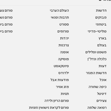
חדשות
העולם הערבי
פורום צע
מבזקים
תרבות ופנאי
פורום נשו
ביטחוני
ספורט
פורום בי
פוליטי-מדיני
פורומים
פורום בי
בארץ
יהדות
בעולם
צרכנות
משפט ופלילים
אופנה
כלכלה ונדל"ן
מוסיקה
דעות
פיוטקאסט
חדשות המגזר
ילדודס
אוכל
מודעות אבל
כיפה שחורה
מזג אוויר
דיגיטל
תגיות
צעירים
פורום הריון ולידה
רפואה שלמה
פורום לקראת נישואין וזוגיות