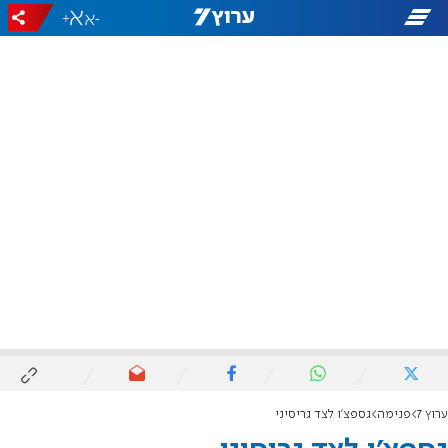
+
-
ערוץ 7
פנימה
גספצ'ו לצד גריסיני