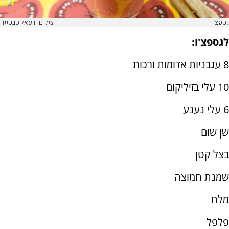
גספצ'ו
צילום: דעאל סבטייה
לגספצ'ו:
8 עגבניות אדומות ורכות
10 עלי בזיליקום
6 עלי נענע
שן שום
בצל קטן
שמנת חמוצה
מלח
פלפל