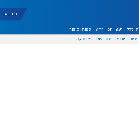
כ"ד באב תשפ"ו |
 ונדל"ן
דעות
אוכל
יהדות
הפקות וסיקורים
ספורט
פורומים
אתר ישיבה
יצירת קשר
עוד