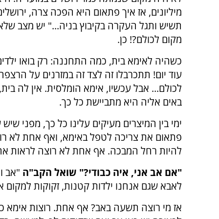
מיליונים, אז איך פתאום היא הפכה צרה, ירושלי
תשיש ותגל העקרה בקיבוץ בניה..." יש מצב שלאי
מקום לכולם?! כן.
כשהיה לאימא בית, כמה התחננה: רק בואו ילדים
עוד יום! תתכרבלו זה לצד זה במזרנים על הרצפה,
לכולם... אבל עכשיו, אימא הומלסית. אין לה בית
באים אליה היא מתביישת כל כך.
ימי בין המיצרים מעיקים עלינו כל כך, מפני שי
פתאום את צריכה לטפל באימא, ואף אחת לא רו
להיות רחל המבכה. אף אחת לא רוצה לראות את
"אם אב אני, איה כבודי?" שואל הקב"ה
"אב וא
לאבא שגם אנחנו ילדות קטנות, זקוקות למקום 
אז מי רוצה תשעה באב? אף אחת. רוצות אימא כול