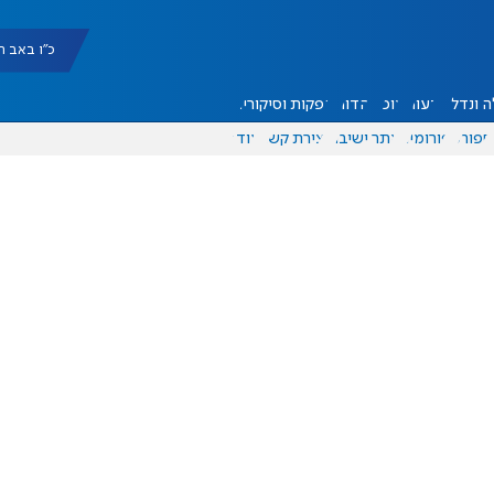
כ"ו באב תשפ"ו |
 ונדל"ן
דעות
אוכל
יהדות
הפקות וסיקורים
ספורט
פורומים
אתר ישיבה
יצירת קשר
עוד