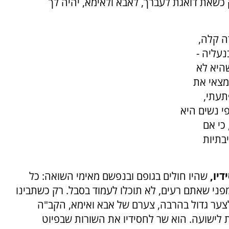
 כשאת דואגת לעברך, לאבא ולאימא, יהיה לך
ה קלה,
נעליה -
שהיא לא
מצאי את
תעתי,
י נשים היא
כי אם
בתיות
דיו,
שהיו חולים בגופם ובנפשם מאימי השואה: כל
פני שאתם רעים, לא תוכלו לעמוד בסבל. רק כשתבינו
לצער גדול בהרבה, צערם של אבא ואימא, הקב"ה
ות לישועה. הוא שר לחסידיו את השורות שבפיוט