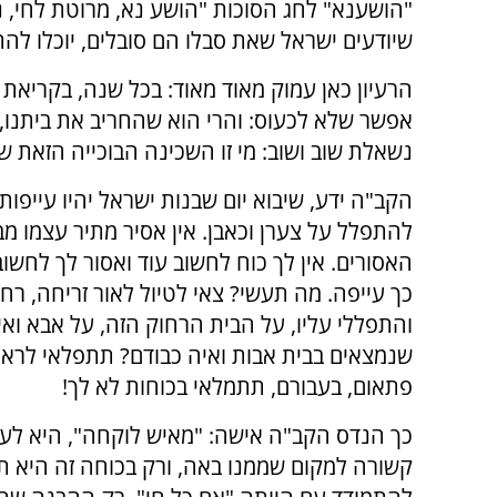
"הושענא" לחג הסוכות "הושע נא, מרוטת לחי, נת
שיודעים ישראל שאת סבלו הם סובלים, יוכלו לה
הרעיון כאן עמוק מאוד מאוד: בכל שנה, בקריאת
אפשר שלא לכעוס: והרי הוא שהחריב את ביתנו, 
נשאלת שוב ושוב: מי זו השכינה הבוכייה הזאת 
הקב"ה ידע, שיבוא יום שבנות ישראל יהיו עייפות
להתפלל על צערן וכאבן. אין אסיר מתיר עצמו מב
האסורים. אין לך כוח לחשוב עוד ואסור לך לחשו
כך עייפה. מה תעשי? צאי לטיול לאור זריחה, רח
והתפללי עליו, על הבית הרחוק הזה, על אבא וא
שנמצאים בבית אבות ואיה כבודם? תתפלאי לראות
פתאום, בעבורם, תתמלאי בכוחות לא לך!
כך הנדס הקב"ה אישה: "מאיש לוקחה", היא לע
קשורה למקום שממנו באה, ורק בכוחה זה היא ת