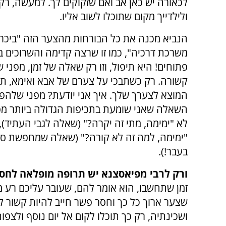
לכאורה יש כאן אב ואם שזקוקים לך. למעשה, רק
ולילדייך מקום שתוכלו לשוב אליו.
הנביא מכנה את כל הבורחות מהצער הזה "ביכר
משרכת דרכיה", כמו זו שרצה קדימה והשרוכים ב
פתוחים! היא תיפול, וזו רק שאלה של זמן, מפני 
קשורה. רק כשתבכי על צערם של אבא ואימא, ת
המוצא לצערך שלך. איך אני יודעת? מפני שלהפ
השאלה שאני שומעת בתכיפות הגדולה ביותר מפ
לא "ימימה, מתי זה יקרה?" (שאלה לגבי העתיד), 
"ימימה, למה זה לא קורה?" (שאלה שמחפשת סי
בעבר!).
ורק לרבי מפיאסצנא יש תרופה מופלאה לחסי
זמן שתחשבו, הוא אומר להם, שעובר עליכם רע מ
שצער ארוך כל כך וחסר פשר חייב להיות קשור 
ושכינתיה, רק כך תוכלו לקום אל יום נוסף ולצפ