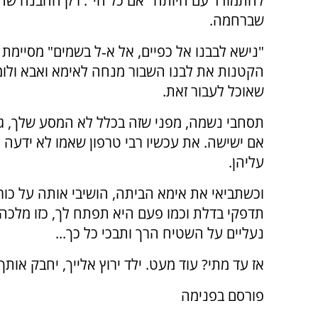
להתמודד עם היותה "אם כל חי". רק ההבנה שה
שברחמה.
"נישא לבבנו אל כפיים, אל א‑ל בשמים" מסיימת מ
הקטנות את לבנו השבור מנחה לאימא ואבא ולומר
שאוכל לעבור זאת.
תסחבי נשמה, מפני שזה בכלל לא המסע שלך, ג
אם ישישה. את עכשיו רבי טרפון שאמו לא ידעה ל
עליהן.
וכשתביאי את אימא הביתה, הושיבי אותה על כו
תדפקי בדלת וכמו פעם היא תפתח לך, כזו מלכה
נעליים על השטיח הרך ותבכי כל כך...
אז עד מתי? עוד מעט. ילד ירוץ אלייך, יחבק אותך.
פורסם בפנימה