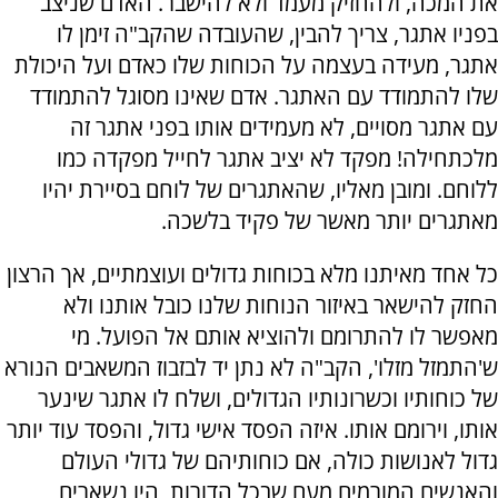
את המכה, ולהחזיק מעמד ולא להישבר. האדם שניצב
בפניו אתגר, צריך להבין, שהעובדה שהקב"ה זימן לו
אתגר, מעידה בעצמה על הכוחות שלו כאדם ועל היכולת
שלו להתמודד עם האתגר. אדם שאינו מסוגל להתמודד
עם אתגר מסויים, לא מעמידים אותו בפני אתגר זה
מלכתחילה! מפקד לא יציב אתגר לחייל מפקדה כמו
ללוחם. ומובן מאליו, שהאתגרים של לוחם בסיירת יהיו
מאתגרים יותר מאשר של פקיד בלשכה.
כל אחד מאיתנו מלא בכוחות גדולים ועוצמתיים, אך הרצון
החזק להישאר באיזור הנוחות שלנו כובל אותנו ולא
מאפשר לו להתרומם ולהוציא אותם אל הפועל. מי
ש'התמזל מזלו', הקב"ה לא נתן יד לבזבוז המשאבים הנורא
של כוחותיו וכשרונותיו הגדולים, ושלח לו אתגר שינער
אותו, וירומם אותו. איזה הפסד אישי גדול, והפסד עוד יותר
גדול לאנושות כולה, אם כוחותיהם של גדולי העולם
והאנשים המורמים מעם שבכל הדורות, היו נשארים