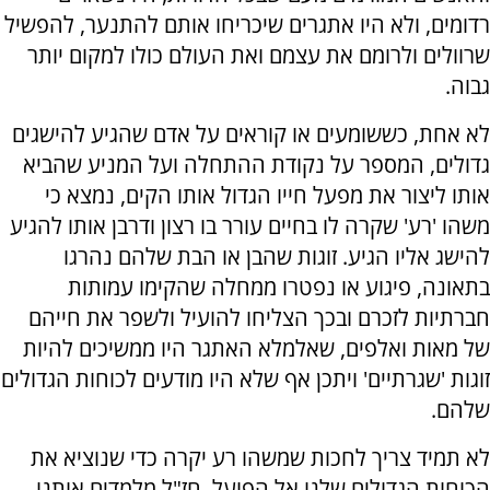
רדומים, ולא היו אתגרים שיכריחו אותם להתנער, להפשיל
שרוולים ולרומם את עצמם ואת העולם כולו למקום יותר
גבוה.
לא אחת, כששומעים או קוראים על אדם שהגיע להישגים
גדולים, המספר על נקודת ההתחלה ועל המניע שהביא
אותו ליצור את מפעל חייו הגדול אותו הקים, נמצא כי
משהו 'רע' שקרה לו בחיים עורר בו רצון ודרבן אותו להגיע
להישג אליו הגיע. זוגות שהבן או הבת שלהם נהרגו
בתאונה, פיגוע או נפטרו ממחלה שהקימו עמותות
חברתיות לזכרם ובכך הצליחו להועיל ולשפר את חייהם
של מאות ואלפים, שאלמלא האתגר היו ממשיכים להיות
זוגות 'שגרתיים' ויתכן אף שלא היו מודעים לכוחות הגדולים
שלהם.
לא תמיד צריך לחכות שמשהו רע יקרה כדי שנוציא את
הכוחות הגדולים שלנו אל הפועל. חז"ל מלמדים אותנו