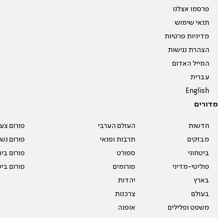
פרסמו אצלנו
תנאי שימוש
מדיניות פרטיות
הצהרת נגישות
המייל האדום
עברית
English
מדורים
חדשות
העולם הערבי
פורום צע
מבזקים
תרבות ופנאי
פורום נשו
ביטחוני
ספורט
פורום בי
פוליטי-מדיני
פורומים
פורום בי
בארץ
יהדות
בעולם
צרכנות
משפט ופלילים
אופנה