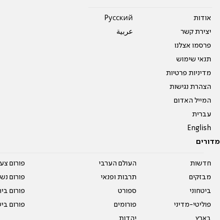
אודות
Pусский
יצירת קשר
عربية
פרסמו אצלנו
תנאי שימוש
מדיניות פרטיות
הצהרת נגישות
המייל האדום
עברית
English
מדורים
חדשות
העולם הערבי
פורום צע
מבזקים
תרבות ופנאי
פורום נשו
ביטחוני
ספורט
פורום בי
פוליטי-מדיני
פורומים
פורום בי
בארץ
יהדות