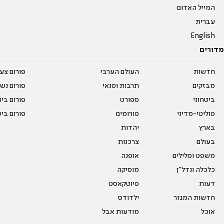
המייל האדום
עברית
English
מדורים
חדשות
העולם הערבי
פורום צע
מבזקים
תרבות ופנאי
פורום נשו
ביטחוני
ספורט
פורום בי
פוליטי-מדיני
פורומים
פורום בי
בארץ
יהדות
בעולם
צרכנות
משפט ופלילים
אופנה
כלכלה ונדל"ן
מוסיקה
דעות
פיוטקאסט
חדשות המגזר
ילדודס
אוכל
מודעות אבל