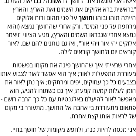
איפה אני פוגשת את החושך לראשונה? בבריאת העולם.
"בראשית ברא אלוקים את השמים ואת הארץ, והארץ
הייתה תוהו ובוהו ו
חושך
על פני תהום ורוח אלוקים
מרחפת על פני המים". ורק אחרי שהחושך נמצא (והוא
נמצא אחרי שנבראו השמים והארץ), מגיע הציווי "ויאמר
אלוקים יהי אור ויהי אור", ואז גם נותנים להם שם. לאור
קוראים יום ולחושך קוראים לילה.
אחרי שראיתי איך שהחושך פינה את מקומו בפשטות
מעוררת התפעלות לאור; איך הוא אִפשר לאור לצבוע אותו
בצבעים כל כך עמוקים, יפים ומרתקים; איך נתן לאור את
הזמן לעלות קמעה קמעה; איך גם כשתורו להגיע, הוא
מאפשר לאור להיעלם באלגנטיות עם כל כך הרבה רושם -
פתאום מתעוררת בי אהבה אל החושך. מתעורר בי מקום
של לראות אותו קצת אחרת.
אני מנסה להיות כנה, ולחפש מקומות של חושך בחיי.