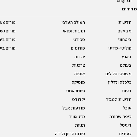
English
מדורים
חדשות
העולם הערבי
פורום צע
מבזקים
תרבות ופנאי
פורום נשו
ביטחוני
ספורט
פורום בי
פוליטי-מדיני
פורומים
פורום בי
בארץ
יהדות
בעולם
צרכנות
משפט ופלילים
אופנה
כלכלה ונדל"ן
מוסיקה
דעות
פיוטקאסט
חדשות המגזר
ילדודס
אוכל
מודעות אבל
כיפה שחורה
מזג אוויר
דיגיטל
תגיות
צעירים
פורום הריון ולידה