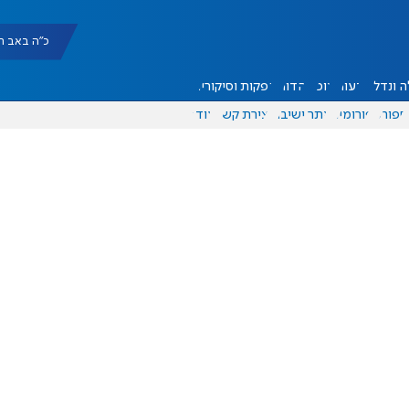
כ"ה באב תשפ"ו |
 ונדל"ן
דעות
אוכל
יהדות
הפקות וסיקורים
ספורט
פורומים
אתר ישיבה
יצירת קשר
עוד