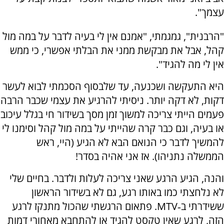
עצמך".
"הרבנית", גמגמתי, "אמנם אין לי בעיה לדבר על במה מול
קהל, אבל את מבקשת ממני את הבלתי אפשרי, כי ממש
אין לי מה להגיד".
היא התעקשה ושכנעה, עד שלבסוף הסכמתי לבוא לעשר
דקות, לא דקה יותר. ניסיתי להרגיע את עצמי שכבר הרבה
פעמים הייתי צריכה למשוך זמן מסך בשידור חי בגלל עיכוב
או בעיה, וגם כבר קרה שהייתי על במה מול קהל וסימנו לי
להמשיך לדבר כי הנואם הבא לא הגיע (היי, ראש
הממשלה נתניהו). אז אני אהיה בסדר!
והנה, הגיע הרגע שאני צריכה לעלות ולדבר. בחיים שלי
לא נלחצתי כמו באותו רגע, גם לא בשידור הראשון
ששידרתי ב‑
MTV
. פתאום הרגשתי שהכול מתנקז לרגע
הזה, לרגע שאין טקסט להגיד או להתחבא מאחורי דמות