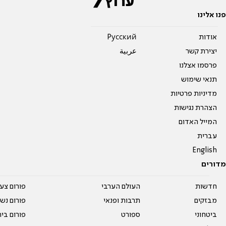
פנו אלינו
אודות
Pусский
יצירת קשר
عربية
פרסמו אצלנו
תנאי שימוש
מדיניות פרטיות
הצהרת נגישות
המייל האדום
עברית
English
מדורים
חדשות
העולם הערבי
פורום צע
מבזקים
תרבות ופנאי
פורום נשו
ביטחוני
ספורט
פורום בי