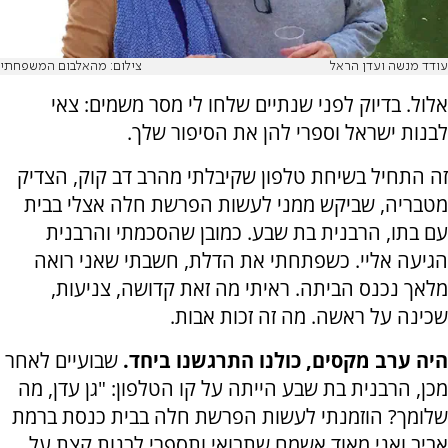
עודד מנשה ועדן הראל
צילום: מהאלבום המשפחתי
אלול. בדיוק לפני שנתיים שלחו לי מסר משמים: צאי
לבנות ישראל וספרי להן את הסיפור שלך.
זה התחיל בשיחת טלפון שקיבלתי מהרב דב קוק, הצדיק
מטבריה, שביקש ממני לעשות הפרשת חלה אצלי בבית
עם בתו, הרבנית בת שבע. כמובן שהסכמתי והרבנית
הגיעה אליי. כשפתחתי את הדלת, חשבתי שאני רואה
מלאך נכנס הביתה. ראיתי מה זאת קדושה, צניעות,
שכינה על ראשה. מה זה זכות אבות.
היה ערב מקסים, כולנו התרגשנו ביחד.
שבועיים לאחר
מכן, הרבנית בת שבע הייתה על קו הטלפון: "גן עדן, מה
שלומך? הוזמנתי לעשות הפרשת חלה בבית כנסת ברמת
אביב ואני מאוד אשמח שתבואי ותספרי לבנות קצת על