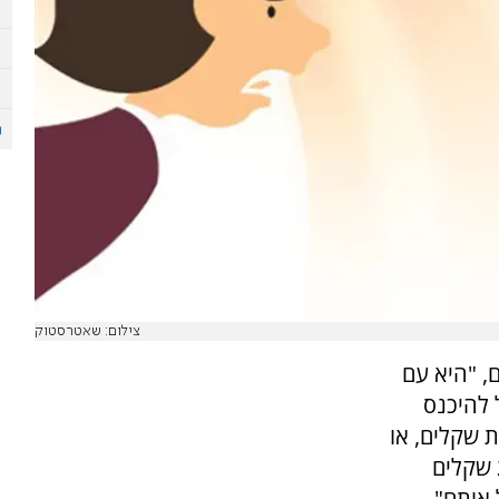
צילום: שאטרסטוק
ם, "היא עם
ל להיכנס
 שקלים, או
לצאת לפארק ולקנות לכל אחד ארטיק יקר ב‑20 שקלים
אותם".