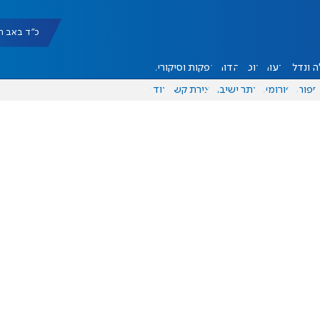
כ"ד באב תשפ"ו |
 ונדל"ן
דעות
אוכל
יהדות
הפקות וסיקורים
ספורט
פורומים
אתר ישיבה
יצירת קשר
עוד