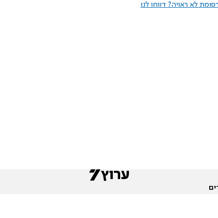
ומת לא ראויה? דווחו לנו
ים
שות
חדשות המגזר
פורומים
תגי