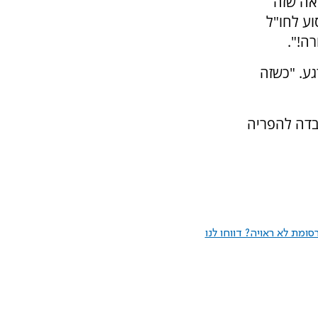
ראה שזה
וע לחו"ל
ה!".
גע. "כשזה
בדה להפריה
ומת לא ראויה? דווחו לנו