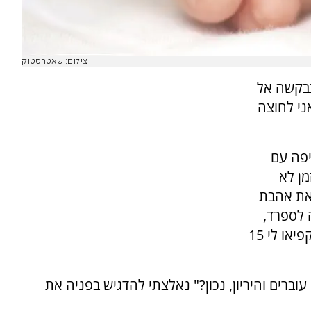
צילום: שאטרסטוק
בבקשה אל
ני לחוצה
ה יפה עם
מן לא
מצאה את אהבת
 לספרד,
למקום שנחשב כטוב ביותר להקפאת ביציות. "הקפיאו לי 15
עוברים והיריון, נכון?" נאלצתי להדגיש בפניה את