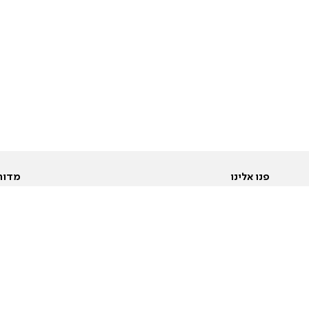
פנו אלינו
מדור
אודות
Pусский
חד
יצירת קשר
عربية
מב
פרסמו אצלנו
בי
תנאי שימוש
פו
מדיניות פרטיות
בא
הצהרת נגישות
בע