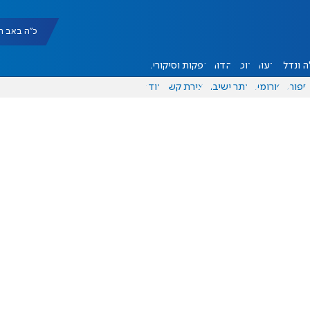
כ"ה באב תשפ"ו |
 ונדל"ן
דעות
אוכל
יהדות
הפקות וסיקורים
ספורט
פורומים
אתר ישיבה
יצירת קשר
עוד