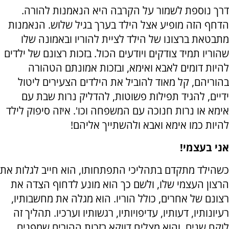
דרך נוספת לשמור על הקִרבה היא הנאמנות להורה.
הדחף הזה מופיע אצל הילד בערך בגיל שלוש. הנאמנות
מתבטאת ברצונו של הילד לציית להוריו ובאמונה שלו
שהוריו תמיד צודקים ויודעים הכול. בזכות רצונם של ילדים
להיות דומים לאבא ואימא, ובזכות אמונתם הטהורה
בהוריהם, קל מאוד להוביל את הילדים הצעירים ליטול
ידיים, להגיד תפילות פשוטות, להדליק נרות שבת עם
אימא או נרות חנוכה עם המשפחה וכו'. איזה סיפוק לילד
להיות כמו אימא ואבא ולהשתייך אליהם!
אני בעצמי!
כשהילד מתקדם בתהליכי התפתחותו, הוא חייב לגלות את
הרצון העצמי שלו, ולשם כך הוא מונע לדחוף הצִדה את
רצונם של אחרים, כולל הוריו. הוא מגלה את מחשבותיו,
רעיונותיו, דעותיו, עדיפויותיו, רגשותיו וערכיו. תהליך זה
לוקח שנים, והוא מצליח דווקא בזכות ההורים שמפנים