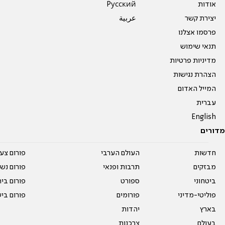
אודות
Pусский
יצירת קשר
عربية
פרסמו אצלנו
תנאי שימוש
מדיניות פרטיות
הצהרת נגישות
המייל האדום
עברית
English
מדורים
חדשות
העולם הערבי
פורום צע
מבזקים
תרבות ופנאי
פורום נשו
ביטחוני
ספורט
פורום בי
פוליטי-מדיני
פורומים
פורום בי
בארץ
יהדות
בעולם
צרכנות