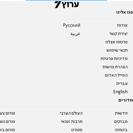
פנו אלינו
אודות
Pусский
יצירת קשר
عربية
פרסמו אצלנו
תנאי שימוש
מדיניות פרטיות
הצהרת נגישות
המייל האדום
עברית
English
מדורים
חדשות
העולם הערבי
פורום צע
מבזקים
תרבות ופנאי
פורום נשו
ביטחוני
ספורט
פורום בי