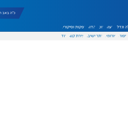
כ"ה באב תשפ"ו |
 ונדל"ן
דעות
אוכל
יהדות
הפקות וסיקורים
ספורט
פורומים
אתר ישיבה
יצירת קשר
עוד