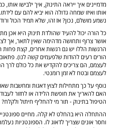
מדמיינים איך ייראה התינוק, איך ילבישו אותו, כ
אותו ואיזו שמחה גדולה הוא יביא להם עם לידתו.
נשמע מושלם, נכון? אז זהו, שלא תמיד הכול ורוד.
כל הורה יכול להעיד שהולדת תינוק היא אכן מת
אושר צרוף ותחושה מדהימה שאין לתאר, אך לצד
הרגשות הללו יש גם רגשות אחרים, קצת פחות חיוב
הורים רעים להודות שלפעמים קשה לנו). פתאום 
לעצמם, הם צריכים להקדיש את כל כולם לרך הנול
לעצמם ובטח לא זמן רומנטי.
נוסף על כך מתחילות לצוץ דאגות ומחשבות שאופ
האם להאריך את חופשת הלידה או לחזור לעבודה? 
הטיפול בתינוק - תור מי להחליף חיתול ולקלח? 
ההתחלה היא בהחלט לא קלה. מחיים ספונטניים של
וחסר אונים שצריך לדאוג לו. הספונטניות נעלמת,