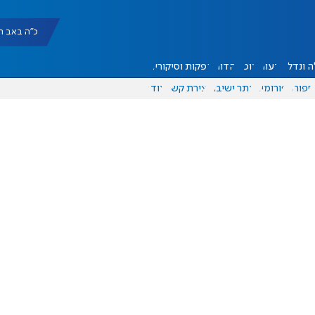
כ"ה באב תשפ"ו |
 ונדל"ן
דעות
אוכל
יהדות
הפקות וסיקורים
ספורט
פורומים
אתר ישיבה
יצירת קשר
עוד