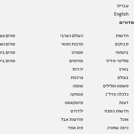
עברית
English
מדורים
חדשות
העולם הערבי
פורום צע
מבזקים
תרבות ופנאי
פורום נשו
ביטחוני
ספורט
פורום בי
פוליטי-מדיני
פורומים
פורום בי
בארץ
יהדות
בעולם
צרכנות
משפט ופלילים
אופנה
כלכלה ונדל"ן
מוסיקה
דעות
פיוטקאסט
חדשות המגזר
ילדודס
אוכל
מודעות אבל
כיפה שחורה
מזג אוויר