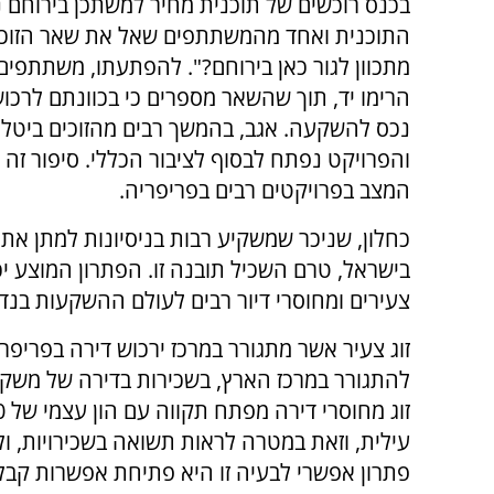
בכנס רוכשים של תוכנית מחיר למשתכן בירוחם נפ
התוכנית ואחד מהמשתתפים שאל את שאר הזוכים
מתכוון לגור כאן בירוחם?". להפתעתו, משתתפים 
הרימו יד, תוך שהשאר מספרים כי בכוונתם לרכו
נכס להשקעה. אגב, בהמשך רבים מהזוכים ביטלו 
והפרויקט נפתח לבסוף לציבור הכללי. סיפור זה 
המצב בפרויקטים רבים בפריפריה.
כחלון, שניכר שמשקיע רבות בניסיונות למתן את 
בישראל, טרם השכיל תובנה זו. הפתרון המוצע יכנ
צעירים ומחוסרי דיור רבים לעולם ההשקעות בנדל
זוג צעיר אשר מתגורר במרכז ירכוש דירה בפריפרי
להתגורר במרכז הארץ, בשכירות בדירה של משקיע 
עילית, וזאת במטרה לראות תשואה בשכירויות, ו
פתרון אפשרי לבעיה זו היא פתיחת אפשרות קבל