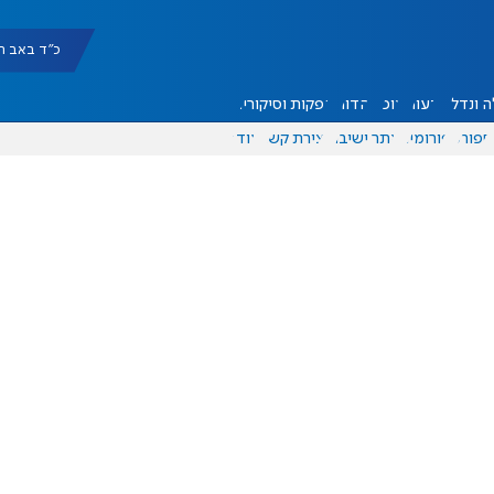
כ"ד באב תשפ"ו |
 ונדל"ן
דעות
אוכל
יהדות
הפקות וסיקורים
ספורט
פורומים
אתר ישיבה
יצירת קשר
עוד