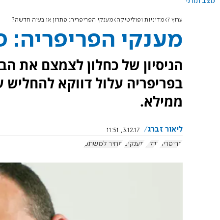
מצב תורני
ערוץ 7
מדיניות ופוליטיקה
מענקי הפריפריה: פתרון או בעיה חדשה?
מענקי הפריפריה: פ
הניסיון של כחלון לצמצם את הב
בפריפריה עלול דווקא להחליש ע
ממילא.
ליאור זברג
3.12.17, 11:51
פריפריה
נדל"ן
מענקים
מחיר למשתכן