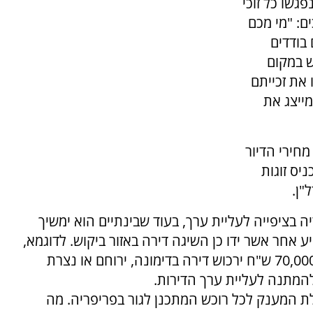
גשו כל זוכי
: "מי מכם
בודדים
ש במקום
את זכייתם
מייצג את
מחירי הדיור
יס זוגות
"ן.
ה בציפייה לעליית ערך, בעוד שבינתיים הוא ימשיך
אחר אשר ידו כן השיגה דירה באזור ביקוש. לדוגמא,
זוג מחוסרי דירה מפתח תקווה עם הון עצמי של 70,000 ש"ח ירכוש דירה בדימונה, ירוחם או נצרת
להמתנה לעליית ערך הדירות.
ת המענק לכל רוכש המתכנן לגור בפריפריה. מה