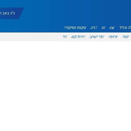
כ"ג באב תשפ"ו |
 ונדל"ן
דעות
אוכל
יהדות
הפקות וסיקורים
ספורט
פורומים
אתר ישיבה
יצירת קשר
עוד