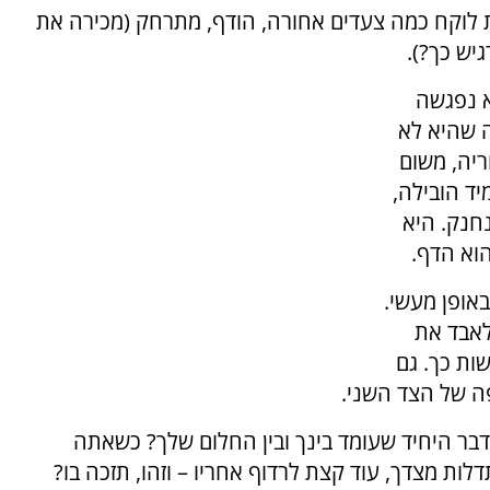
 לוקח כמה צעדים אחורה, הודף, מתרחק (מכירה את
יש כך?).
א נפגשה
ה שהיא לא
ריה, משום
יד הובילה,
חנק. היא
וא הדף.
אופן מעשי.
לאבד את
שות כך. גם
ה של הצד השני.
ר היחיד שעומד בינך ובין החלום שלך? כשאתה
ת מצדך, עוד קצת לרדוף אחריו – וזהו, תזכה בו?