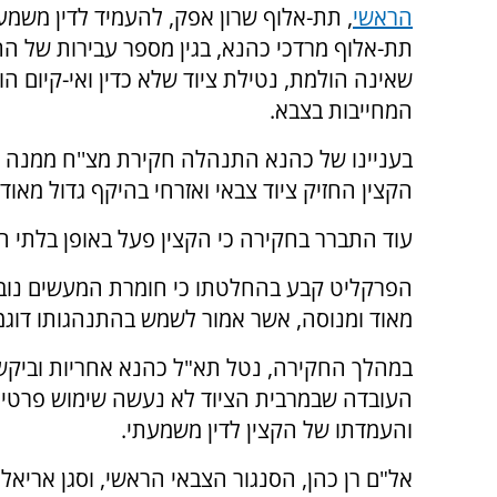
הראשי
, תת-אלוף שרון אפק, להעמיד לדין משמע
תת-אלוף מרדכי כהנא, בגין מספר עבירות של ה
שאינה הולמת, נטילת ציוד שלא כדין ואי-קיום הו
המחייבות בצבא.
בעניינו של כהנא התנהלה חקירת מצ''ח ממנה ע
הקצין החזיק ציוד צבאי ואזרחי בהיקף גדול מאוד 
עוד התברר בחקירה כי הקצין פעל באופן בלתי ה
הפרקליט קבע בהחלטתו כי חומרת המעשים נובעת
מאוד ומנוסה, אשר אמור לשמש בהתנהגותו דוגמ
במהלך החקירה, נטל תא"ל כהנא אחריות וביקש ל
העובדה שבמרבית הציוד לא נעשה שימוש פרטי, 
והעמדתו של הקצין לדין משמעתי.
אל"ם רן כהן, הסנגור הצבאי הראשי, וסגן אריאל 