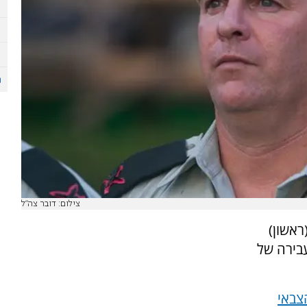
צילום: דובר צה"ל
ראשון)
בירה של
צבאי