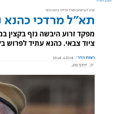
מצב תורני
ערוץ 7
ביטחון
תא"ל מרדכי כהנא ננזף
תא"ל מרדכי כהנא נ
מפקד זרוע היבשה נזף בקצין ב
ציוד צבאי. כהנא עתיד לפרוש ב
רעות הדר
4.03.18, 20:48
צה"ל
מרדכי כהנא