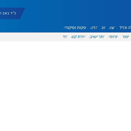
כ"ד באב תשפ"ו |
 ונדל"ן
דעות
אוכל
יהדות
הפקות וסיקורים
ספורט
פורומים
אתר ישיבה
יצירת קשר
עוד