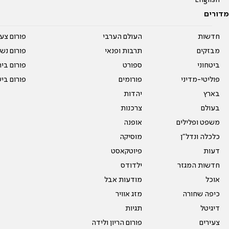
English
מדורים
חדשות
העולם הערבי
פורום צע
מבזקים
תרבות ופנאי
פורום נשו
ביטחוני
ספורט
פורום בי
פוליטי-מדיני
פורומים
פורום בי
בארץ
יהדות
בעולם
צרכנות
משפט ופלילים
אופנה
כלכלה ונדל"ן
מוסיקה
דעות
פיוטקאסט
חדשות המגזר
ילדודס
אוכל
מודעות אבל
כיפה שחורה
מזג אוויר
דיגיטל
תגיות
צעירים
פורום הריון ולידה