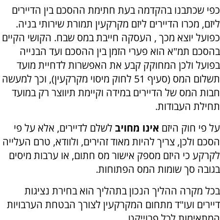
כפי שכתבנו בהקדמה בעת חתימת ההסכם בין הדיירים
ליזם, מכרו הדיירים ליזם מקרקעין תמורת שירותי בניה.
כפועל יוצא מכך , העסקה חייבת במס שבח. הקושי הקיים
בהסכם תמ"א הוא פערי הזמן בין ההסכם ועד הבנייה
בפועל ולכן המחוקק קבע את האפשרות לדחיית מועד
תשלום המס (סעיף 51 לחוק מיסוי מקרקעין), וכך למעשה
חבות המס של הדיירים במידה וקיימת תיווצר רק במועד
תחילת העבודות
.
על פי חוק היזם
אינו מחויב
לשלם לדיירים, אלא על פי
הסכם ולכן, צריך להיות מאוד זהירים, ולוודא, טרם העלייה
לקרקע כי היזם מספק אישור מס חתום, או ערבות מיסים
בגובה סך שומות המס הפתוחות
.
בכל מקרה ההליך הנכון בתהליך הוא בחירת נציגות
דיירים ועו"ד מתחום המקרקעין לצורך הבטחת הערבויות
המתאימות לכל פרוייקט.