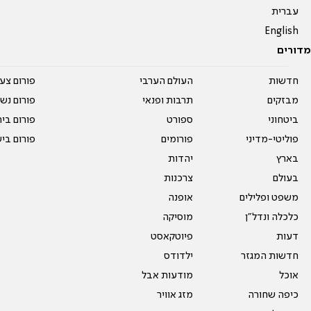
עברית
English
מדורים
חדשות
העולם הערבי
פורום צע
מבזקים
תרבות ופנאי
פורום נשו
ביטחוני
ספורט
פורום בי
פוליטי-מדיני
פורומים
פורום בי
בארץ
יהדות
בעולם
צרכנות
משפט ופלילים
אופנה
כלכלה ונדל"ן
מוסיקה
דעות
פיוטקאסט
חדשות המגזר
ילדודס
אוכל
מודעות אבל
כיפה שחורה
מזג אוויר