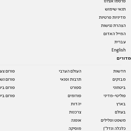
פרסמו אצלנו
תנאי שימוש
מדיניות פרטיות
הצהרת נגישות
המייל האדום
עברית
English
מדורים
חדשות
העולם הערבי
פורום צע
מבזקים
תרבות ופנאי
פורום נשו
ביטחוני
ספורט
פורום בי
פוליטי-מדיני
פורומים
פורום בי
בארץ
יהדות
בעולם
צרכנות
משפט ופלילים
אופנה
כלכלה ונדל"ן
מוסיקה