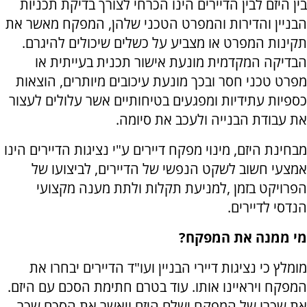
בין היזם לבין הדיירים הינו הכרחי לצורך בדיקת תכניות
הבניין והדירות והמפרט הטכני שלהן, המפקח מאשר את
תקינות המפרט או מצביע על כשלים שיכולים להיגרם.
הבדיקה המקדמית מונעת אישור תכנית בעייתית או
מפרט טכני חסר ובכך מונעת עיכובים מיותרים, הוצאות
כספיות עתידיות ומפגעים בטיחותיים אשר עלולים לעצור
את עבודת הבנייה ולעכב את סיומה.
מבחינת היזם, מינוי מפקח דיירים ע"י נציגות הדיירים הינו
אמצעי חשוב לשקט הנפשי של הדיירים, לביצועו של
הפרויקט בזמן ,למניעת תקלות ולתת מענה מקצועי
הנדסי לדיירים
.
מי ממנה את המפקח?
מומלץ כי נציגות דיירי הבניין ועו"ד הדיירים יבחרו את
המפקח ויראיינו אותו. עוד בטרם חתימת הסכם עם היזם.
את שכרו של המפקח ישלם היזם ויאשר את הסכם שכר