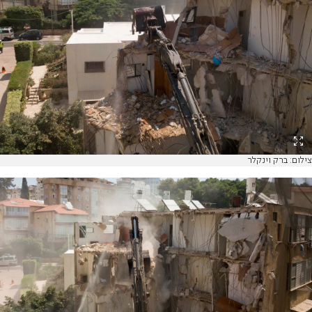
צילום: ברק וינקלר