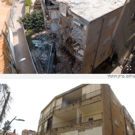
צילום: ברק וינקלר