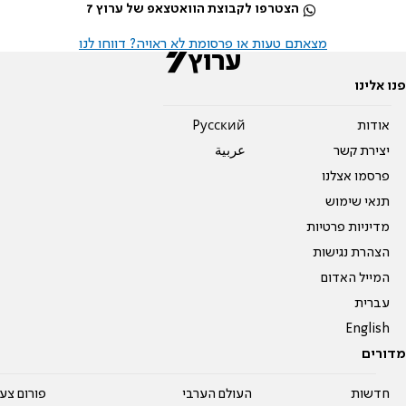
הצטרפו לקבוצת הוואטצאפ של ערוץ 7
מצאתם טעות או פרסומת לא ראויה? דווחו לנו
פנו אלינו
אודות
Pусский
יצירת קשר
عربية
פרסמו אצלנו
תנאי שימוש
מדיניות פרטיות
הצהרת נגישות
המייל האדום
עברית
English
מדורים
חדשות
העולם הערבי
פורום צע