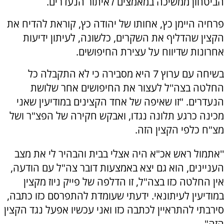
הביטחון ממשיכה במאמצים לאיתור הנעדרים.
פרחיה היימן כץ, אחותו של יהודה כץ, קוראת להדיח את
הקצין שהדליף את השקרים, כלשונה, לעיתון ידיעות
אחרונות שדיווח על עצירת החיפושים.
בשיחה עם ערוץ 7 היא מסבירה כי לא התקבלה כל
החלטה בצה''ל לעצור את החיפושים אחר שלושת
הנעדרים. "זו שאיפה של אחד הקצינים במודיעין שאני
מכינה כרגע תלונה נגדו, ואבקש חקירה של הפצ"ר ושל
מצ"ח כלפי הקצין הזה.
''אתמול ראש אכ"א היה אצלי בבית והבהיר לי את מצב
העניינים, הוא גם יצא באמצעות דובר צה"ל עם הודעה,
אין החלטה כזו בצה"ל, זו הדלפה של פייק ניוז מקצין
במודיעין לעיתונאי. ידעתי שעומדת להתפרסם כזו כתבה,
סירבתי להתראיין לכתבה כזו ואני עכשיו אפעל נגד הקצין
הזה".