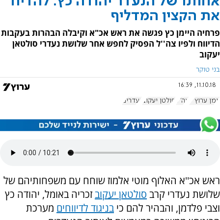
אחותו של הנעדר יהודה כץ: להדיח
את הקצין המדליף
פרחיה היימן כץ פגשה את ראש אכ"א וקיבלה הבהרות בעקבות
הדיווח ולפיו צה''ל הפסיק לחפש אחר שלושת נעדרי סולטאן
יעקוב
בני טוקר
11.10.18, 16:39
יומן ערוץ 7
צה"ל
סולטן יעקוב
נעדרים
ראש אכ''א האלוף מוטי אלמוז שוחח עם משפחותיהם של
שלושת נעדרי קרב
סולטאן יעקוב
זכריה באומל, יהודה כץ
וצבי פלדמן, והבהיר להם כי
בניגוד לדיווחים
מערכת