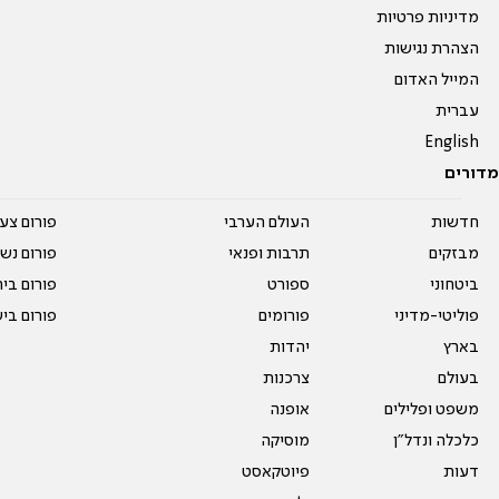
מדיניות פרטיות
הצהרת נגישות
המייל האדום
עברית
English
מדורים
חדשות
העולם הערבי
פורום צע
מבזקים
תרבות ופנאי
פורום נשו
ביטחוני
ספורט
פורום בי
פוליטי-מדיני
פורומים
פורום בי
בארץ
יהדות
בעולם
צרכנות
משפט ופלילים
אופנה
כלכלה ונדל"ן
מוסיקה
דעות
פיוטקאסט