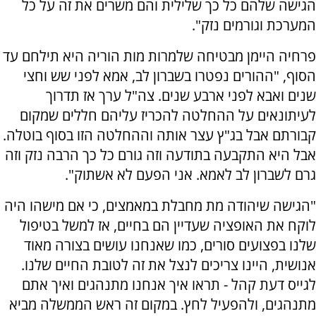
הגישה שלהם כל כך שלילית והם משרים את זה על כל
המערכת וגורמים נזק".
פרחיה היימן מבטיחה שלמרות מות הוריה היא תילחם עד
הסוף, "ההורים נפטרו בשברון לב, אמא לפני שש וחצי
שנים ואבא לפני ארבע שנים. צה"ל ערך אז תדרוך
לעיתונאים על ההחלטה להכריז עליהם חללים שמקום
קבורתם אבל בג"ץ עצר אותה וההחלטה הזו בסוף בוטלה.
אבל היא התקבעה בתודעה וזה גורם כל כך הרבה נזק וזה
גרם לשברון לב לאמא. אני הפעם לא אשתוק".
"הגישה שיהודה מת מחבלת במאמצים, כי אם מישהו היה
לוקח את האופציה שעדיין הם בחיים, אז למשל בטיפול
שלנו בפצועים סורים, כמו שאנחנו עושים בצורה מאוד
אנושית, היינו צריכים לנצל את זה לטובת החיים שלנו.
לגייס דעת קהל - תראו איך אנחנו מתנהגים ואיך אתם
מתנהגים, ולהפעיל לחץ. במקום זה ראש הממשלה מביא