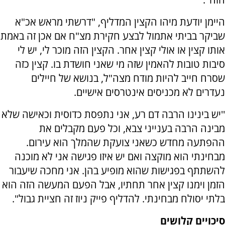
היימן יודעת מיהו הקצין המדליף, "דרשתי מראש אכ"א
שביקר בביתי אתמול לבצע חקירת מצ"ח אם אכן זה באמת
אותו קצין או אולי קצין אחר. הקצין הזה מוכר לי, יש לי
סיבות טובות להאמין שזה מי שאני חושדת בו. קצין כזה
שסרח חייב להיות מודח מצה"ל, בנושא של חיילים
נעדרים לא מכניסים אינטרסים אישיים.
''יש בינינו הרבה דם רע, אני נתפסת כדוסית וכאישה שלא
מבינה הרבה בענייני צבא, וכל פעם מקבלים את
ההפתעה מחדש כשאני צועקת שהמלך הוא עירום.
מבחינתי הוא מוקצה ואם יש איזו פגישה אני לא מוכנה
להשתתף בפגישות שהוא מופיע בהן. אני מחכה שיעבור
הזמן וימנו קצין אחר תחתיו, אבל הפעם המעשה הזה הוא
בלתי יסולח מבחינתי. להדליף פייק ניוז זה חציית גבול".
סיכויים קלושים