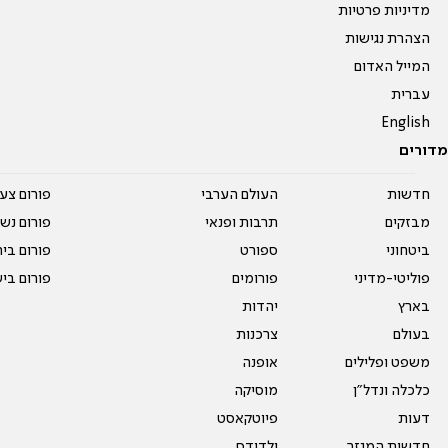
מדיניות פרטיות
הצהרת נגישות
המייל האדום
עברית
English
מדורים
חדשות
העולם הערבי
פורום צע
מבזקים
תרבות ופנאי
פורום נשו
ביטחוני
ספורט
פורום בי
פוליטי-מדיני
פורומים
פורום בי
בארץ
יהדות
בעולם
צרכנות
משפט ופלילים
אופנה
כלכלה ונדל"ן
מוסיקה
דעות
פיוטקאסט
חדשות המגזר
ילדודס