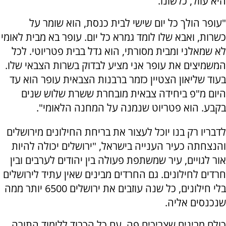
היא עוול, כלשונו.
"עופר הולך כל יום שישי לבית כנסת, הוא שומר על
כשרות, ואבא שלו לומד גמרא כל יום. עופר בא מבית לאומי
לא שמאלני ומבית מסורתי, הוא גדל בבית פטריוטי. לכל
המשמיצים את עופר אני מציע לבדוק בשרות הצבאי שלו.
בעוד שליאון הצטיין כזמר ברבנות הצבאית עופר הוא עד
היום מ"פ ביחידה צבאית מובחרת ששרת שלוש שנים
בקבע. הוא פטריוט שנמנה על המחנה הלאומי".
לדבריו רק בנו יוכל לעצור את בריחת החילונים מירושלים
והנצחתה כעיר הענייה בישראל, "ירושלים יכולה להיות
אור לגויים, עיר שמשתפת פעולה בין יהודים לערבים ובין
חרדים לחילונים. גם החרדים מבינים שאין עתיד לירושלים
בלי חילונים, כל שנה עוזבים את ירושלים 6500 יותר ממה
שנכנסים אליה.
כולם מבינים שצריכים פה, עם כל הכבוד ללימוד התורה,