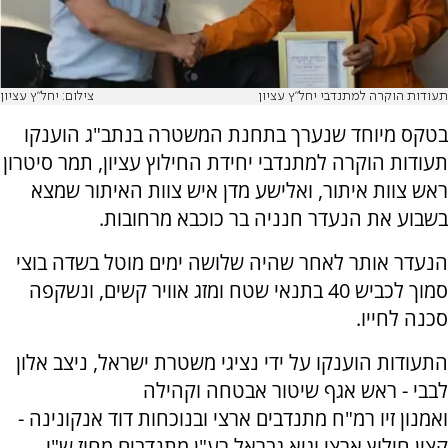
תעודות הוקרה למתנדבי יחל"ץ עציון
צילום: יחל"ץ עציון
בטקס מיוחד שנערך בתחנת המשטרה בנתב"ג הוענקו
תעודות הוקרה למתנדבי יחידת החילוץ עציון, תמר סיטרון
ראש צוות איתור, ואלישע מדן איש צוות האיתור שמצא
בשבוע את הנעדר חנניה בר כוכבא מרחובות.
הנעדר אותר לאחר שהיה שלושה ימים מוטל בשדה בוצי
סמוך לכביש 40 בתנאי שטח ומזג אוויר קשים, ונשקפה
סכנה לחייו.
התעודות הוענקו על ידי נציגי משטרת ישראל, ניצב אלון
לבבי - ראש אגף שיטור אבטחה וקהילה
ואמנון זיו רמ"ח מתנדבים ארצי ובנוכחות דוד אנקונינה -
קצין חילוץ ארצי וגיא גבראל רע"ן מתנדבים מחוז ש"י