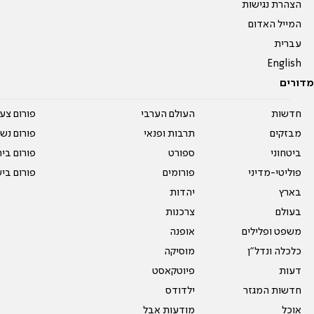
הצהרת נגישות
המייל האדום
עברית
English
מדורים
חדשות
העולם הערבי
פורום צע
מבזקים
תרבות ופנאי
פורום נשו
ביטחוני
ספורט
פורום בי
פוליטי-מדיני
פורומים
פורום בי
בארץ
יהדות
בעולם
צרכנות
משפט ופלילים
אופנה
כלכלה ונדל"ן
מוסיקה
דעות
פיוטקאסט
חדשות המגזר
ילדודס
אוכל
מודעות אבל