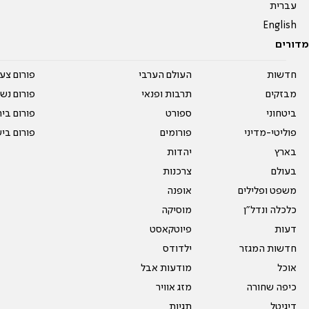
עברית
English
מדורים
חדשות
העולם הערבי
פורום צע
מבזקים
תרבות ופנאי
פורום נשו
ביטחוני
ספורט
פורום בי
פוליטי-מדיני
פורומים
פורום בי
בארץ
יהדות
בעולם
צרכנות
משפט ופלילים
אופנה
כלכלה ונדל"ן
מוסיקה
דעות
פיוטקאסט
חדשות המגזר
ילדודס
אוכל
מודעות אבל
כיפה שחורה
מזג אוויר
דיגיטל
תגיות