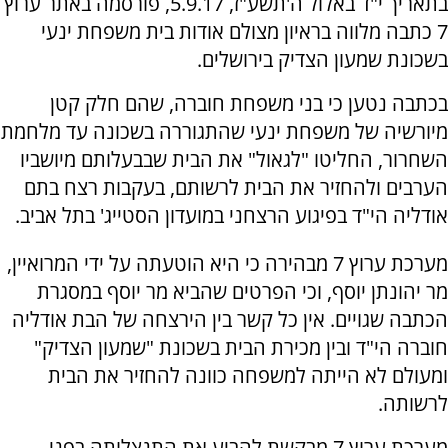
בתאריך י"ד באלול ה'תשע"ז, 5.9.17, פורסמה באתר ערוץ
7 כתבה מלווה בראיון מצולם אודות בית משפחת ינעי
בשכונת שמעון הצדיק בירושלים.
בכתבה נטען כי בני משפחת חוברה, שהם חלק קטן
מיורשיה של משפחת ינעי שהתגוררה בשכונה עד מלחמת
השחרור, החליטו "לגאול" את הבית שבבעלותם מיושביו
הערבים ולהחזיר את הבית לרשותם, בעקבות רצח בתם
אודליה הי"ד בפיגוע הרצחני במועדון הסטייג' בתל אביב.
מערכת ערוץ 7 מבהירה כי היא הוטעתה על ידי המרואיין,
מר יהונתן יוסף, וכי הפרטים שהביא מר יוסף במסגרת
הכתבה שגויים. אין כל קשר בין הירצחה של הבת אודליה
חוברה הי"ד ובין מכירת הבית בשכונת "שמעון הצדיק"
ומעולם לא הייתה למשפחה כוונה להחזיר את הבית
לרשותה.
מערכת ערוץ 7 מבקשת להביע את התנצלותה בפני