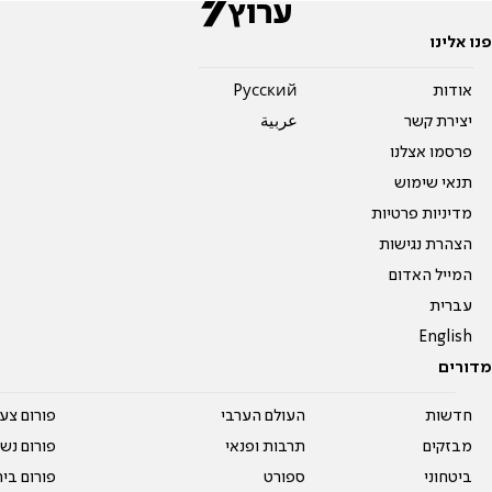
פנו אלינו
אודות
Pусский
יצירת קשר
عربية
פרסמו אצלנו
תנאי שימוש
מדיניות פרטיות
הצהרת נגישות
המייל האדום
עברית
English
מדורים
חדשות
העולם הערבי
פורום צע
מבזקים
תרבות ופנאי
פורום נשו
ביטחוני
ספורט
פורום בי