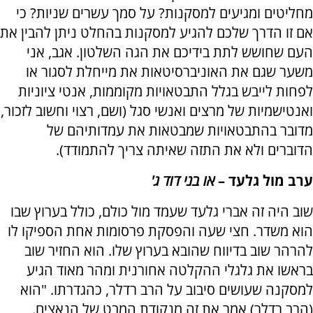
מחליטים ומגיעים למסקנות? על סמך עשרים שניות? כי
אם זו הדרך שלכם להגיע למסקנות בהחלט ניתן להבין את
העם שחושש לתת בידיכם את הגה השלטון. אגב, אני
משער שגם את האוניברסיטאות את מייחלת לסגור או
לפחות לייבש בגלל התבטאויות מקוממות, אנטי ציוניות
ואנטישמיות של מרצים ואנשי סגל (ושם, רצוי וחשוב לזכור,
מדובר בהתבטאויות שמבטאות את עמדותיהם של
הדוברים ולא את התזה שאיתה צריך להתמודד).
ערב מול גלעד –
או בני דוד ג'
שוב היה זה אברי גלעד שעמד מול כולם, כולל בערוץ שבו
הוא משדר. חצי שעה והפסקת פרסומות אחת הספיקו לו
להרהר שוב בדיווח שהובא בערוץ שלו. הוא החזיר שוב
בראשו את גלגלי ההקלטה אחורנית ומהר מאוד הגיע
למסקנה שעושים סיבוב על הרב רדלר, כהגדרתו. "הוא
(הרב רדלר) אמר את זה מנקודת המבט של הנאצים.