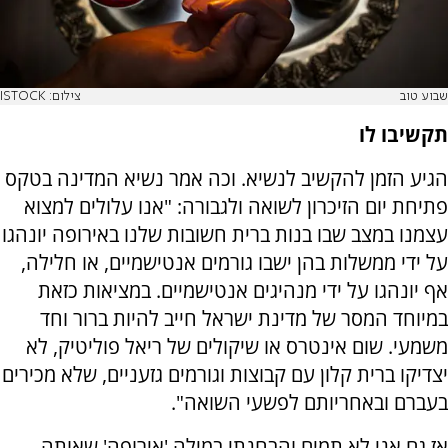
שבוע טוב
צילום: ISTOCK
תקשיבו לו
הגיע הזמן להקשיב לנשיא. וכה אמר נשיא המדינה בטקס
פתיחת יום הזיכרון לשואה ולגבורה: "אנו עלולים למצוא
עצמנו במצב שבו בנות ברית חשובות שלנו באירופה יונהגו
על ידי ממשלות בהן ישבו גורמים אנטישמיים, או חלילה,
אף יונהגו על ידי מנהיגים אנטישמיים. במציאות כזאת
במיוחד המסר של מדינת ישראל חייב להיות ברור וחד
משמעי
.
שום אינטרס או שיקולים של ריאל פוליטיק, לא
יצדיקו ברית קלון עם קבוצות וגורמים גזעניים, שלא מכירים
בעברם ובאחריותם לפשעי השואה".
אז גם אני לא תמים והבחנתי במילה 'אירופה' שאותה