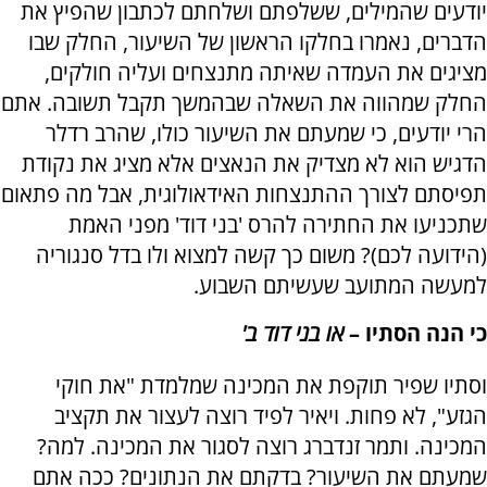
יודעים שהמילים, ששלפתם ושלחתם לכתבון שהפיץ את
הדברים, נאמרו בחלקו הראשון של השיעור, החלק שבו
מציגים את העמדה שאיתה מתנצחים ועליה חולקים,
החלק שמהווה את השאלה שבהמשך תקבל תשובה. אתם
הרי יודעים, כי שמעתם את השיעור כולו, שהרב רדלר
הדגיש הוא לא מצדיק את הנאצים אלא מציג את נקודת
תפיסתם לצורך ההתנצחות האידאולוגית, אבל מה פתאום
שתכניעו את החתירה להרס 'בני דוד' מפני האמת
(הידועה לכם)? משום כך קשה למצוא ולו בדל סנגוריה
למעשה המתועב שעשיתם השבוע.
כי הנה הסתיו –
או בני דוד ב'
וסתיו שפיר תוקפת את המכינה שמלמדת "את חוקי
הגזע", לא פחות. ויאיר לפיד רוצה לעצור את תקציב
המכינה. ותמר זנדברג רוצה לסגור את המכינה. למה?
שמעתם את השיעור? בדקתם את הנתונים? ככה אתם