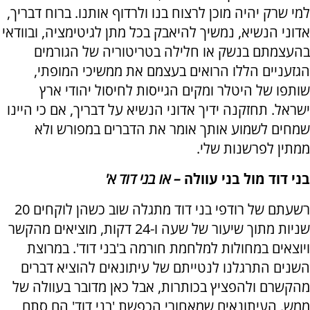
למי שרק יהיה מוכן לרצוח בנו ולרדוף אותנו. ברוח דבריך,
אדוני הנשיא, נמשיך להיאבק בכל מתן לגיטימציה, ובוודאי
בהעצמתם בנשק או חלילה בטריטוריה של הגורמים
הגזעניים הללו הרואים בעצמם את ממשיכי המופתי,
שותפו של היטלר ומקים הגייסות לחיסול יהודי ארץ
ישראל. תחזקנה ידיך אדוני הנשיא על דבריך, אם כי היינו
שמחים לשמוע אותך אומר את הדברים במפורש ולא
ממתין לפרשנות שלי.
בני דוד מול בני עוולה
– או בני דוד א'
רשעתם של רודפי בני דוד מתגלה שוב כשהן לוקחים 20
שניות מתוך שיעור של שעה ו-24 דקות, מוציאים מהקשר
ויוצאים במחולות למלחמת חורמה ב'בני דוד'. במרוצת
השנים התרגלנו לנטייתם של עיתונאים להוציא דברים
מהקשרם ולהפציץ בכותרות, אבל כאן מדובר בעוולה של
ממש. העיתונאים שמאחורי הכפשת 'בני דוד' הם סתם