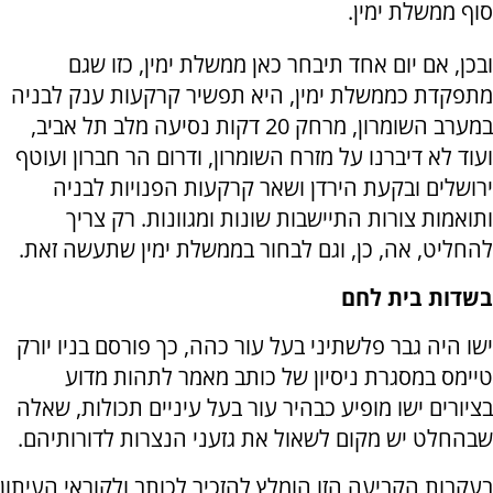
סוף ממשלת ימין.
ובכן, אם יום אחד תיבחר כאן ממשלת ימין, כזו שגם
מתפקדת כממשלת ימין, היא תפשיר קרקעות ענק לבניה
במערב השומרון, מרחק 20 דקות נסיעה מלב תל אביב,
ועוד לא דיברנו על מזרח השומרון, ודרום הר חברון ועוטף
ירושלים ובקעת הירדן ושאר קרקעות הפנויות לבניה
ותואמות צורות התיישבות שונות ומגוונות. רק צריך
להחליט, אה, כן, וגם לבחור בממשלת ימין שתעשה זאת.
בשדות בית לחם
ישו היה גבר פלשתיני בעל עור כהה, כך פורסם בניו יורק
טיימס במסגרת ניסיון של כותב מאמר לתהות מדוע
בציורים ישו מופיע כבהיר עור בעל עיניים תכולות, שאלה
שבהחלט יש מקום לשאול את גזעני הנצרות לדורותיהם.
בעקבות הקביעה הזו הומלץ להזכיר לכותב ולקוראי העיתון