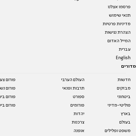
פרסמו אצלנו
תנאי שימוש
מדיניות פרטיות
הצהרת נגישות
המייל האדום
עברית
English
מדורים
חדשות
העולם הערבי
פורום צע
מבזקים
תרבות ופנאי
פורום נשו
ביטחוני
ספורט
פורום בי
פוליטי-מדיני
פורומים
פורום בי
בארץ
יהדות
בעולם
צרכנות
משפט ופלילים
אופנה