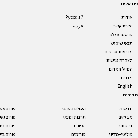
פנו אלינו
אודות
Pусский
יצירת קשר
عربية
פרסמו אצלנו
תנאי שימוש
מדיניות פרטיות
הצהרת נגישות
המייל האדום
עברית
English
מדורים
חדשות
העולם הערבי
פורום צע
מבזקים
תרבות ופנאי
פורום נשו
ביטחוני
ספורט
פורום בי
פוליטי-מדיני
פורומים
פורום בי