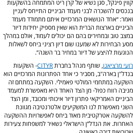
קווין פינקל, סגן נשיא של קרן ריט המתמחה בהשקעות
בנכסים להשכרה לבני מעמד הביניים התייחס לעניין
ואמר: “אחד הנושאים המרכזיים איתם מתמודד מעמד
הביניים בארצות הברית הוא שאין מספיק יחידות דיור
במצב טוב ובמחירים בהם הם יכולים לעמוד, אולם במהלך
מסע הבחירות לא שמענו שום דיון רציני ביחס לשאלות
הנוגעות להיצע של דיור במחיר בר השגה”.
רועי מרציאנו
, שותף מנהל בחברת
CITYR
- השקעות
בנדל"ן בארה"ב, מסביר כי אחד הפתרונות המרכזיים הוא
השקעה במתחמי המולטי פאמילי. השקעה במתחם זה
מניבה רווח כפול- מן הצד האחד היא מאפשרת למעמד
הביניים האמריקאי פתרון דיור איכותי ומכובד, ומן הצד
השני מאפשרת לנו המשקיעים אלטרנטיבה מגוונת
להשקעה אטרקטיבית מאוד ביחס לאפשרויות ההשקעה
האחרות. את הנדל”ן הישראלי נשאיר למשפחות צעירות
שרוכשות דירה ראשונה.