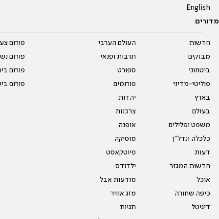
English
מדורים
חדשות
העולם הערבי
פורום צע
מבזקים
תרבות ופנאי
פורום נשו
ביטחוני
ספורט
פורום בי
פוליטי-מדיני
פורומים
פורום בי
בארץ
יהדות
בעולם
צרכנות
משפט ופלילים
אופנה
כלכלה ונדל"ן
מוסיקה
דעות
פיוטקאסט
חדשות המגזר
ילדודס
אוכל
מודעות אבל
כיפה שחורה
מזג אוויר
דיגיטל
תגיות