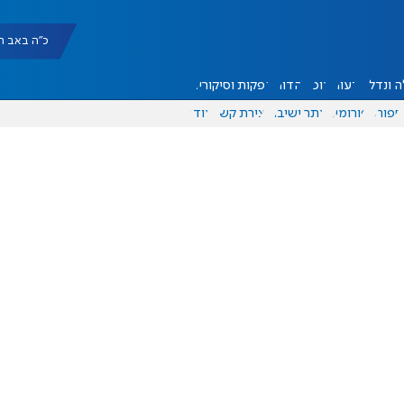
כ"ה באב תשפ"ו |
 ונדל"ן
דעות
אוכל
יהדות
הפקות וסיקורים
ספורט
פורומים
אתר ישיבה
יצירת קשר
עוד