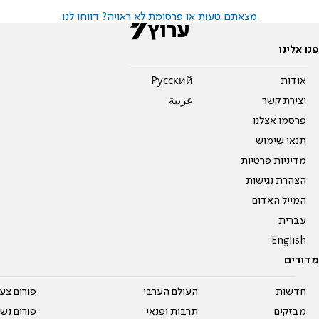
מצאתם טעות או פרסומת לא ראויה? דווחו לנו
פנו אלינו
אודות
Pусский
יצירת קשר
عربية
פרסמו אצלנו
תנאי שימוש
מדיניות פרטיות
הצהרת נגישות
המייל האדום
עברית
English
מדורים
חדשות
העולם הערבי
פורום צע
מבזקים
תרבות ופנאי
פורום נשו