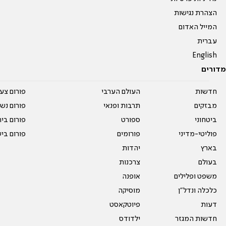
הצהרת נגישות
המייל האדום
עברית
English
מדורים
חדשות
העולם הערבי
פורום צע
מבזקים
תרבות ופנאי
פורום נשו
ביטחוני
ספורט
פורום בי
פוליטי-מדיני
פורומים
פורום בי
בארץ
יהדות
בעולם
צרכנות
משפט ופלילים
אופנה
כלכלה ונדל"ן
מוסיקה
דעות
פיוטקאסט
חדשות המגזר
ילדודס