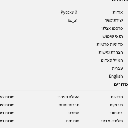
אודות
Pусский
יצירת קשר
عربية
פרסמו אצלנו
תנאי שימוש
מדיניות פרטיות
הצהרת נגישות
המייל האדום
עברית
English
מדורים
חדשות
העולם הערבי
פורום צע
מבזקים
תרבות ופנאי
פורום נשו
ביטחוני
ספורט
פורום בי
פוליטי-מדיני
פורומים
פורום בי