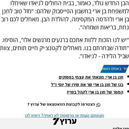
הבן החדש נולד, כאמור, בבית החולים לניאדו שאיחלו
למשפחת בן ארי בחשבון הפייסבוק שלהם: "מזל טוב לחנן
בן ארי ולהדסה המקסימה, להולדת הבן. מאחלים לכם רוב
נחת, בריאות ושמחה".
"יש לנו הזכות ללוות אתכם ברגעים מרגשים אלו", הוסיפו.
"תודה שבחרתם בנו. מאחלים לקטנצ׳יק חיים תותים, צוות
שביל הלידה - לניאדו".
עוד באותו נושא:
חנן בן ארי: מצאתי את עצמי בפסוקים
בנו של חנן בן ארי שר את שירו של יוסי ז"ל
המסר של חנן בן ארי לקהל בפריז
הצטרפו לקבוצת הוואטצאפ של ערוץ 7
מצאתם טעות או פרסומת לא ראויה? דווחו לנו
פנו אלינו