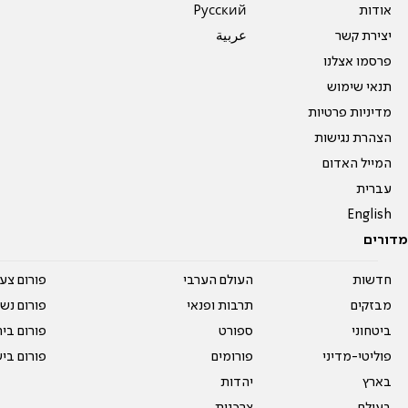
אודות
Pусский
יצירת קשר
عربية
פרסמו אצלנו
תנאי שימוש
מדיניות פרטיות
הצהרת נגישות
המייל האדום
עברית
English
מדורים
חדשות
העולם הערבי
פורום צע
מבזקים
תרבות ופנאי
פורום נשו
ביטחוני
ספורט
פורום בי
פוליטי-מדיני
פורומים
פורום בי
בארץ
יהדות