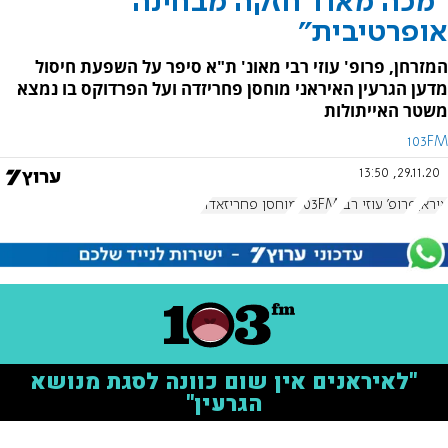
"מכה מאוד חזקה מבחינה
אופרטיבית"
המזרחן, פרופ' עוזי רבי מאונ' ת"א סיפר על השפעת חיסול
מדען הגרעין האיראני מוחסן פחריזדה ועל הפרדוקס בו נמצא
משטר האייתולות
103FM
29.11.20, 13:50
איראן
פרופ' עוזי רבי
103FM
מוחסן פחריזאדה