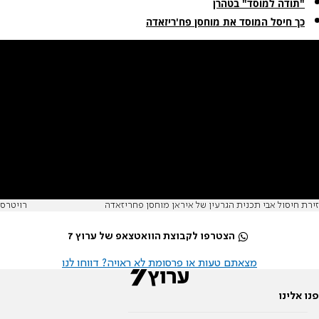
"תודה למוסד" בטהרן
כך חיסל המוסד את מוחסן פח'ריזאדה
זירת חיסול אבי תכנית הגרעין של איראן מוחסן פחריזאדה
רויטרס
הצטרפו לקבוצת הוואטצאפ של ערוץ 7
מצאתם טעות או פרסומת לא ראויה? דווחו לנו
פנו אלינו