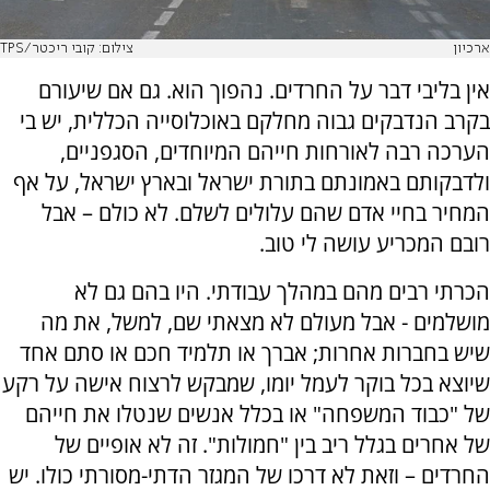
ארכיון
צילום: קובי ריכטר/TPS
אין בליבי דבר על החרדים. נהפוך הוא. גם אם שיעורם
בקרב הנדבקים גבוה מחלקם באוכלוסייה הכללית, יש בי
הערכה רבה לאורחות חייהם המיוחדים, הסגפניים,
ולדבקותם באמונתם בתורת ישראל ובארץ ישראל, על אף
המחיר בחיי אדם שהם עלולים לשלם. לא כולם – אבל
רובם המכריע עושה לי טוב.
הכרתי רבים מהם במהלך עבודתי. היו בהם גם לא
מושלמים - אבל מעולם לא מצאתי שם, למשל, את מה
שיש בחברות אחרות; אברך או תלמיד חכם או סתם אחד
שיוצא בכל בוקר לעמל יומו, שמבקש לרצוח אישה על רקע
של "כבוד המשפחה" או בכלל אנשים שנטלו את חייהם
של אחרים בגלל ריב בין "חמולות". זה לא אופיים של
החרדים – וזאת לא דרכו של המגזר הדתי-מסורתי כולו. יש