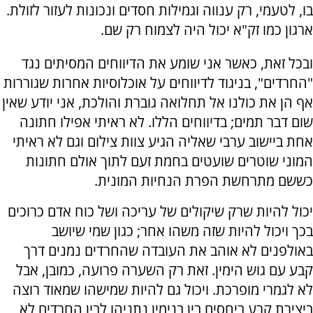
בו, לטעמי, רק ענווה וגמילות חסדים ונכונות לעזור לזולת.
ארגון כמו זק"א יכול היה לצמוח רק שם.
ובכל זאת, כאשר אני שומע את הדיווחים המסיתים נגד
"החרדים", בניגוד לדיווחים על אוכלוסיות אחרות שגוררות
אף הן את כולנו אל תחלואה גוברת והולכת, אני יודע שאין
שום דבר תמים; בדיווחים הללו. לא ראיתי אפילו חתונה
אחת ביישוב ערבי שאליה הגיע צוות צילום וגם לא ראיתי
המוני שוטרים שועטים בחמת זעם לתוך אולם חתונות
כששם מתרחשת הפרת הנחיות המונית.
יכול להיות שרק שיקולים של עריכה ושל כוח אדם כרוכים
בכך ויכול להיות שזה משהו אחר; כגון שמי שיושב
באולפנים לא אוהב את העובדה שהחרדים נמנים דרך
קבע עם גוש הימין. זאת רק השערה פרועה, כמובן, אבל
לא לגמרי מופרכת. ויכול גם להיות שמישהו שמאוד רוצה
ביצירת קרע ביחסים בין בנימין נתניהו לבין החרדים לא