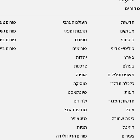
English
מדורים
חדשות
העולם הערבי
פורום צע
מבזקים
תרבות ופנאי
פורום נשו
ביטחוני
ספורט
פורום בי
פוליטי-מדיני
פורומים
פורום בי
בארץ
יהדות
בעולם
צרכנות
משפט ופלילים
אופנה
כלכלה ונדל"ן
מוסיקה
דעות
פיוטקאסט
חדשות המגזר
ילדודס
אוכל
מודעות אבל
כיפה שחורה
מזג אוויר
דיגיטל
תגיות
צעירים
פורום הריון ולידה