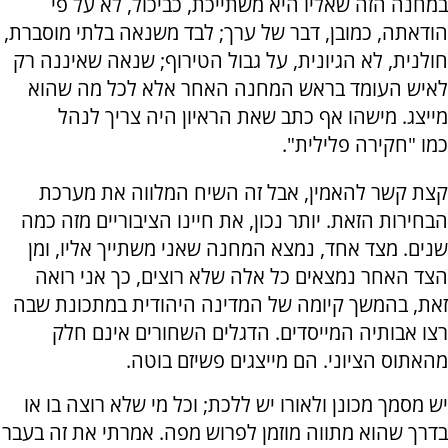
במחנה הזה שאליו היא משתייכת, כביכול, לא על פי
הודאתה, כמובן, דבר של ערך; לבד משנאה בלתי מוסברת,
חולנית, לא הגיונית, על גבול הטירוף; שנאה שאיננה רק
לאיש העומד בראש המחנה האחר אלא לכל מה שהוא
מייצג. מישהו אף כתב שאת הראיון היה צריך לנהל
כמו "חקירה פלילית".
קצת קשר להאמין, אבל זה השיח המלווה את מערכת
הבחירות הזאת. יותר נכון, את חיינו הציבוריים מזה כמה
שנים. מצד אחד, נמצא המחנה שאני משתייך אליו, ומן
הצד האחר נמצאים כל אלה שלא רוצים, כך אני רואה
זאת, בהמשך קיומה של המדינה היהודית במתכונת שבה
רצו אבותיה המייסדים. הדגלים השחורים אינם חלק
מהאתוס הציוני. הם מייצגים פשיזם בוטה.
יש מסמך מכונן ולאורו יש ללכת; וכל מי שלא רוצה בו או
בדרך שהוא מתווה מוזמן לפרוש מפה. אמרתי את זה בעבר