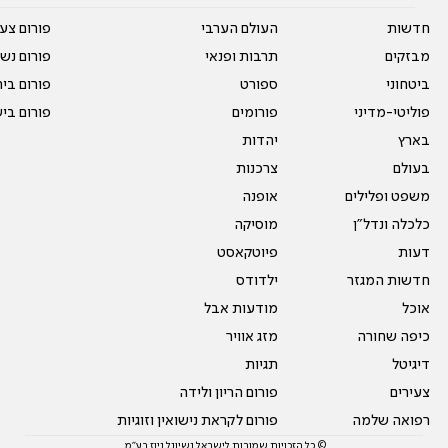
חדשות
העולם הערבי
פורום צע
מבזקים
תרבות ופנאי
פורום נשו
ביטחוני
ספורט
פורום בי
פוליטי-מדיני
פורומים
פורום בי
בארץ
יהדות
בעולם
צרכנות
משפט ופלילים
אופנה
כלכלה ונדל"ן
מוסיקה
דעות
פיוטקאסט
חדשות המגזר
ילדודס
אוכל
מודעות אבל
כיפה שחורה
מזג אוויר
דיגיטל
תגיות
צעירים
פורום הריון ולידה
רפואה שלמה
פורום לקראת נישואין וזוגיות
© כל הזכויות שמורות לישראל נשיונל ניוז בע"מ.