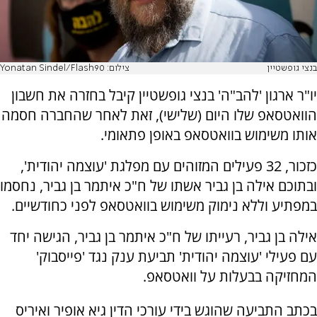
בנצי גופשטיין
צילום: Yonatan Sindel/Flash90
יו"ר ארגון 'להב"ה' בנצי גופשטיין קיבל בחזרה את חשבון
הוואטסאפ שלו היום (שלישי), זאת לאחר שהחברה חסמה
אותו משימוש בוואטסאפ באופן פתאומי.
כזכור, 32 פעילים המזוהים עם מפלגת 'עוצמה יהודית',
ובתוכם אילה בן גביר אשתו של ח"כ איתמר בן גביר, נחסמו
במפתיע וללא נימוק משימוש בוואטסאפ לפני כחודשיים.
אילה בן גביר, רעייתו של ח"כ איתמר בן גביר, הגישה יחד
עם פעילי 'עוצמה יהודית' תביעת ענק נגד 'פייסבוק'
המחזיקה בבעלות על וואטסאפ.
בכתב התביעה שהוגש בידי עורכי הדין גיא אופיר ואיריס