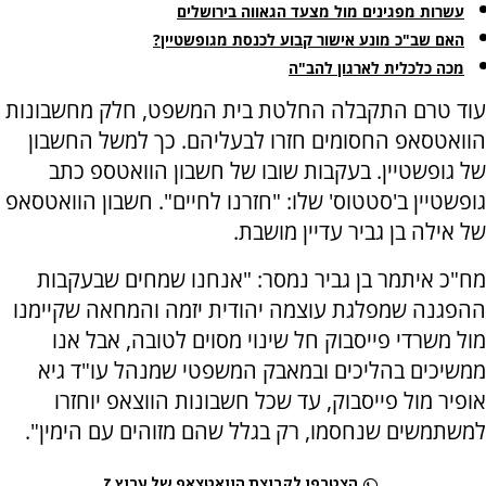
עשרות מפגינים מול מצעד הגאווה בירושלים
האם שב"כ מונע אישור קבוע לכנסת מגופשטיין?
מכה כלכלית לארגון להב"ה
עוד טרם התקבלה החלטת בית המשפט, חלק מחשבונות
הוואטסאפ החסומים חזרו לבעליהם. כך למשל החשבון
של גופשטיין. בעקבות שובו של חשבון הוואטספ כתב
גופשטיין ב'סטטוס' שלו: "חזרנו לחיים". חשבון הוואטסאפ
של אילה בן גביר עדיין מושבת.
מח"כ איתמר בן גביר נמסר: "אנחנו שמחים שבעקבות
ההפגנה שמפלגת עוצמה יהודית יזמה והמחאה שקיימנו
מול משרדי פייסבוק חל שינוי מסוים לטובה, אבל אנו
ממשיכים בהליכים ובמאבק המשפטי שמנהל עו"ד גיא
אופיר מול פייסבוק, עד שכל חשבונות הווצאפ יוחזרו
למשתמשים שנחסמו, רק בגלל שהם מזוהים עם הימין".
הצטרפו לקבוצת הוואטצאפ של ערוץ 7