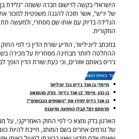
הישראלי בקשה לרישום חברה ששמה "גלידת בן א
של יו"ש", אשר תזכה להגנה משפטית למכור את
הגלידה בדיוק עם אותו שם מסחרי, ולמעשה תת
המקורית.
במכתב ליוניליוור, הודיע שורת הדין כי לפי החוק
ההחלטה לוותר מבחינה מסחרית על מכירה בשטחי 
ג'ריס באותם אזורים, וכי כעת שורת הדין הופך לב
עוד באותו נושא:
מייסדי בן אנד ג'ריס נגד יוניליוור
בן כהן, מייסד 'בן אנד ג'ריס', נזרק מהסנאט
בן אנד ג'ריס יחזירו את "השטחים הכבושים"?
תרמתם דם? קבלו הפתעה מרעננת
הארגון בדק ומצא כי לפי החוק האמריקני, על 
של גורמים אחרים בשם המותג, חייבת להיות כוו
שאותו אדם מודיע שאין בכוונתו לפעול באותו אזו