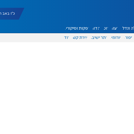
כ"ו באב תשפ"ו |
 ונדל"ן
דעות
אוכל
יהדות
הפקות וסיקורים
ספורט
פורומים
אתר ישיבה
יצירת קשר
עוד