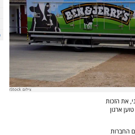
צילום: iStock
י, את הזכות
וען ארגון
שם החברות