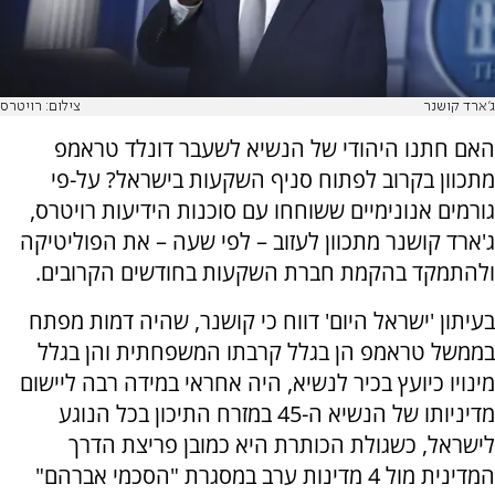
ג'ארד קושנר
צילום: רויטרס
האם חתנו היהודי של הנשיא לשעבר דונלד טראמפ
מתכוון בקרוב לפתוח סניף השקעות בישראל? על-פי
גורמים אנונימיים ששוחחו עם סוכנות הידיעות רויטרס,
ג'ארד קושנר מתכוון לעזוב – לפי שעה – את הפוליטיקה
ולהתמקד בהקמת חברת השקעות בחודשים הקרובים.
בעיתון 'ישראל היום' דווח כי קושנר, שהיה דמות מפתח
בממשל טראמפ הן בגלל קרבתו המשפחתית והן בגלל
מינויו כיועץ בכיר לנשיא, היה אחראי במידה רבה ליישום
מדיניותו של הנשיא ה-45 במזרח התיכון בכל הנוגע
לישראל, כשגולת הכותרת היא כמובן פריצת הדרך
המדינית מול 4 מדינות ערב במסגרת "הסכמי אברהם"