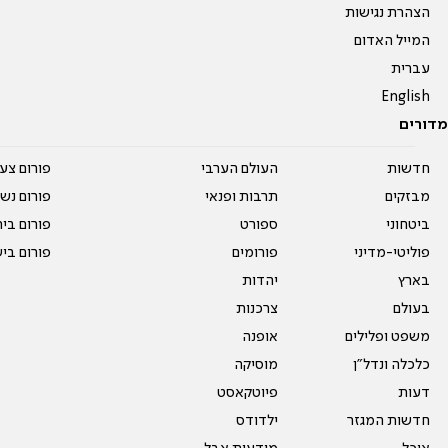
הצהרת נגישות
המייל האדום
עברית
English
מדורים
חדשות
העולם הערבי
פורום צע
מבזקים
תרבות ופנאי
פורום נשו
ביטחוני
ספורט
פורום בי
פוליטי-מדיני
פורומים
פורום בי
בארץ
יהדות
בעולם
צרכנות
משפט ופלילים
אופנה
כלכלה ונדל"ן
מוסיקה
דעות
פיוטקאסט
חדשות המגזר
ילדודס