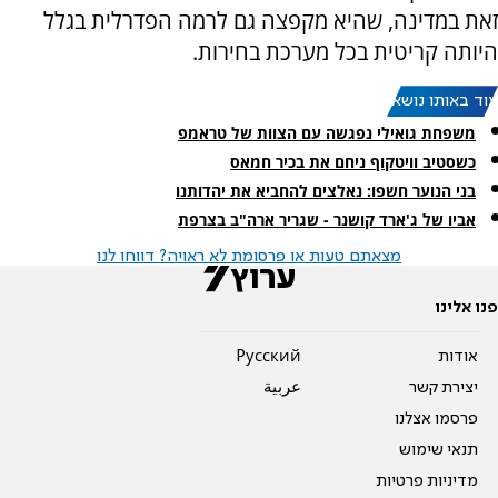
זאת במדינה, שהיא מקפצה גם לרמה הפדרלית בגלל
היותה קריטית בכל מערכת בחירות.
עוד באותו נושא:
משפחת גואילי נפגשה עם הצוות של טראמפ
כשסטיב וויטקוף ניחם את בכיר חמאס
בני הנוער חשפו: נאלצים להחביא את יהדותנו
אביו של ג'ארד קושנר - שגריר ארה"ב בצרפת
מצאתם טעות או פרסומת לא ראויה? דווחו לנו
פנו אלינו
אודות
Pусский
יצירת קשר
عربية
פרסמו אצלנו
תנאי שימוש
מדיניות פרטיות