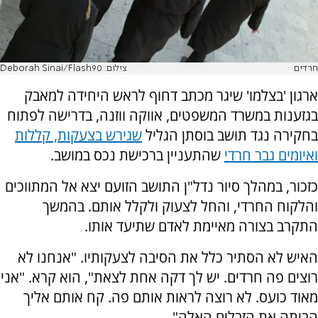
חרדים
צילום: Deborah Sinai/Flash90
ארגון 'בצלמו' שיגר מכתב דחוף לראש היחידה למאבק
בגזענות במשרד המשפטים, אווקה ווזנה, בדרישה לפתוח
בחקירה נגד תושב בוסתן הגליל
שגירש בצעקות, קללות
ואיומים גבר חרדי
שהתעניין ברכישת נכס במושב.
כזכור, במהלך סיור נדל"ן התושב הזועם יצא אל המתווכים
והלקוח החרדי, והחל לצעוק ולקלל אותם. בהמשך
התקרב בצורה מאיימת לאדם שתיעד אותו.
האיש לא הסתיר כלל את הסיבה לצעקותיו. "אנחנו לא
רוצים פה חרדים. יש לך דקה אחת לצאת", הוא קרא. "אני
מאוד כועס. לא רוצה לראות אותם פה. קח אותם אליך
הביתה את הזבלים האלה".