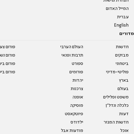
הצהרת נגישות
המייל האדום
עברית
English
מדורים
חדשות
העולם הערבי
פורום צע
מבזקים
תרבות ופנאי
פורום נשו
ביטחוני
ספורט
פורום בי
פוליטי-מדיני
פורומים
פורום בי
בארץ
יהדות
בעולם
צרכנות
משפט ופלילים
אופנה
כלכלה ונדל"ן
מוסיקה
דעות
פיוטקאסט
חדשות המגזר
ילדודס
אוכל
מודעות אבל