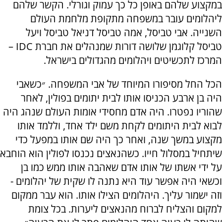
במקצוע שלהם באופן כל כך עמוק וגורלי. הקשר שלהם
ליהלומים עובר במשפחה מתקופת מלחמת העולם
השנייה. אבי טביסל, אמה טביסל דניאל טביסל ויעל
טביסל קלוגמן שלושה דורות שמנהלים את חברת IDC –
המרכז לתכשיטים ויהלומים מהגדולים בישראל.
הכל החל מסיפורו המיוחד של אבי המשפחה. ״כשאבי
היה בן ארבע הכניסו אותו לבית יתומים בפולין, לאחר
שהוריו נפטרו. היה אדם מחסידי אומות העולם שנהג היה
לבוא לבית היתומים לקחת משם ילד אחד, וללמד אותו
מקצוע במשך שנה, ואחר כך היה שם אותו במפעל כדי
שיתחיל במסלול חייו. כשהנאצים נכנסו לפולין הוא הוחבא
על ידי אשתו של אותו אדם שאהבה אותו ממש כמו בן
וכשאי היה אפשר עוד היא נתנה לו שקית של יהלומים -
וזה ישמור עליך. היהלומים הצילו אותו. הוא עבר ממקום
למקום והצליח לברוח מהנאצים ליערות. בכל צומת