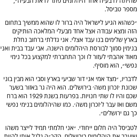
שהיתה לו בעיה אחד היהלומים פתר לו את הבעיה״,
מספר טביסל.
״כשהוא הגיע לישראל היה ברור לו שהוא ממשיך בתחום
הזה ומצא עבודה אצל אחד מבעלי המלאכה הותיקים
בארץ שלימים בנו עבד אצלי. אני גדלתי ברחוב נחלת
בנימין סמוך לבורסת היהלומים הישנה. אבי עבד בבית ואני
מאוד אהבתי לעזור לו וכך התחברתי למקצוע בכל נימי
נפשי״, הוא מוסיף.
לדבריו, ״מצד אמי אני דור שביעי בארץ וסבי הוא מבין בוני
שכונת ׳זכרון משה׳ בירושלים. הוא היה גר באזור בשער
שכם והיו לו שתי חנויות. בפרעות בשנת 1929 הוא ברח
משם ואז עבר ל׳זכרון משה׳. כמו שהיהלומים בנימי נפשי
כך גם ירושלים״.
לטביסל היה חלום ייחודי. ״אני חלמתי תמיד לייצר משהו
שיערב את היהלומים בירושלים. הקב״ה גלגל אותי להיות