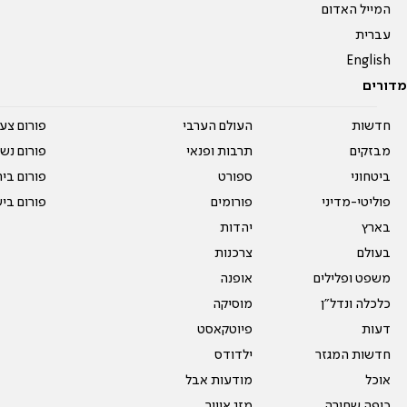
המייל האדום
עברית
English
מדורים
חדשות
העולם הערבי
פורום צע
מבזקים
תרבות ופנאי
פורום נשו
ביטחוני
ספורט
פורום בי
פוליטי-מדיני
פורומים
פורום בי
בארץ
יהדות
בעולם
צרכנות
משפט ופלילים
אופנה
כלכלה ונדל"ן
מוסיקה
דעות
פיוטקאסט
חדשות המגזר
ילדודס
אוכל
מודעות אבל
כיפה שחורה
מזג אוויר