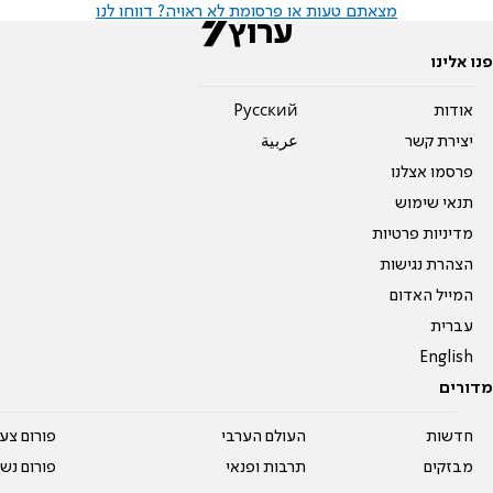
מצאתם טעות או פרסומת לא ראויה? דווחו לנו
פנו אלינו
אודות
Pусский
יצירת קשר
عربية
פרסמו אצלנו
תנאי שימוש
מדיניות פרטיות
הצהרת נגישות
המייל האדום
עברית
English
מדורים
חדשות
העולם הערבי
פורום צע
מבזקים
תרבות ופנאי
פורום נשו