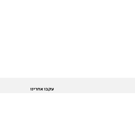
עקבו אחרינו
ות
טוויטר
ם הריון ולידה
פייסבוק
ום לקראת נישואין וזוגיות
אינסטגרם
ום צעירים מעל עשרים
יוטיוב