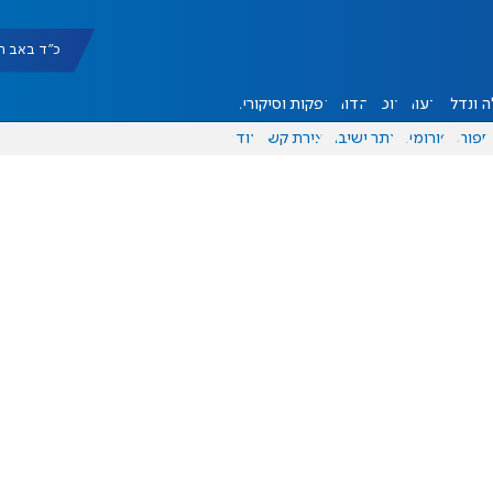
כ"ד באב תשפ"ו |
 ונדל"ן
דעות
אוכל
יהדות
הפקות וסיקורים
ספורט
פורומים
אתר ישיבה
יצירת קשר
עוד