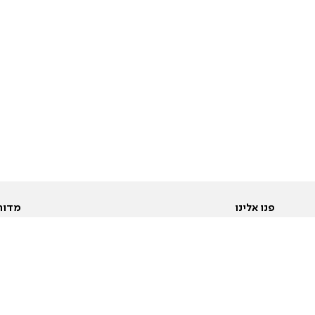
פנו אלינו
מדור
אודות
Pусский
חד
יצירת קשר
عربية
מב
פרסמו אצלנו
בי
תנאי שימוש
פו