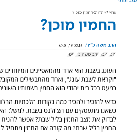
מצב תורני
ערוץ 7
יהדות
החמין מוכן?
החמין מוכן?
הרב משה כ"ץ
19.02.16, 8:48
אוכל
שבת
הרב משה כ"ץ
חמין
העונג בשבת הוא אחד מהמאפיינים המיוחדים של
"וקראת לשבת עונג", ואחד מהתבשילים המקובלי
כמעט בכל בית יהודי הוא החמין בשמותיו השונים
כדאי להזכיר ולהכיר כמה נקודות הלכתיות הרלוו
כשאנו מתעסקים עם הצ'ולנט בשבת. למשל: הא
לבדוק את מצב החמין בליל שבת? אפשר להניח 
החמין בליל שבת? מה קורה אם החמין מתחיל ל